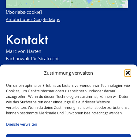
[/borlabs-cookie]
Anfahrt über Google Maps
Kontakt
Marc von Harten
Fachanwalt für Strafrecht
verteidigung(at)strafrechtsfragen-frankfurt.de
Zustimmung verwalten
www.strafrechtsfragen-frankfurt.de
Um dir ein optimales Erlebnis zu bieten, verwenden wir Technologien wie
Cookies, um Geräteinformationen zu speichern und/oder darauf
Louisenstraße 84
zuzugreifen. Wenn du diesen Technologien zustimmst, können wir Daten
61348 Bad Homburg
wie das Surfverhalten oder eindeutige IDs auf dieser Website
Telefon:
verarbeiten. Wenn du deine Zustimmung nicht erteilst oder zurückziehst,
06172 - 66 28 00
können bestimmte Merkmale und Funktionen beeinträchtigt werden.
Telefax: 06172 - 66 28 01
Dienste verwalten
In Notfällen
0171 - 691 67 67