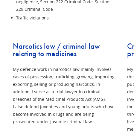
negligence, Section 222 Criminal Code, Section
229 Criminal Code
Traffic violations
Narcotics law / criminal law
Cr
relating to medicines
pr
My defence work in narcotics law mainly involves
My 
cases of possession, trafficking, growing, importing,
the
exporting, selling or producing narcotics. In
pub
addition, I serve as a trial lawyer in criminal
den
breaches of the Medicinal Products Act (AMG).
inv
I also defend juveniles and young adults who have
for
become involved in drugs and are being
thr
prosecuted under juvenile criminal law.
liv
med