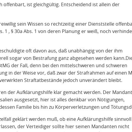
offenbart, ist gleichgültig. Entscheidend ist allein der
eiwillig sein Wissen so rechtzeitig einer Dienststelle offenb
Abs. 1 , § 30a Abs. 1 von deren Planung er weiß, noch verhinde
eschuldigte oft davon aus, daß unabhängig von der ihm
erell sogar von Bestrafung ganz abgesehen werden kann.Die
BtMG der Fall, denn bei den mittelschweren und schweren
rung in der Weise vor, daß zwar der Strafrahmen auf einen 
 verwirkten Straftatbestände jedoch unverändert bleibt.
 der Aufklärungshilfe klar gemacht werden. Der Mandant
alien ausgesetzt, hier ist alles denkbar von Nötigungen,
sen Familie bis hin zu Körperverletzungen und Tötungsde
lfall geklärt werden muß, ob eine Aufklärungshilfe sinnvoll 
ssen, der Verteidiger sollte hier seinen Mandanten nicht