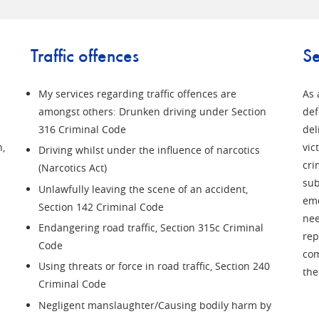
Traffic offences
Se
My services regarding traffic offences are
As 
amongst others: Drunken driving under Section
def
316 Criminal Code
del
n,
vic
Driving whilst under the influence of narcotics
cri
(Narcotics Act)
sub
Unlawfully leaving the scene of an accident,
emo
Section 142 Criminal Code
nee
Endangering road traffic, Section 315c Criminal
rep
Code
com
Using threats or force in road traffic, Section 240
the
Criminal Code
Negligent manslaughter/Causing bodily harm by