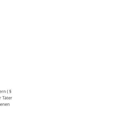
rn ( §
r Täter
genen