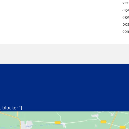
ver
aga
aga
pos
com
-blocker"]