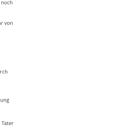
, noch
ar von
urch
rung
 Täter