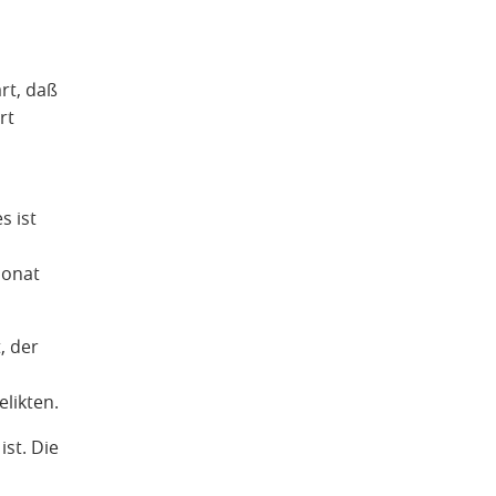
art, daß
rt
s ist
Monat
, der
likten.
ist. Die