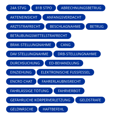
24A STVG
81B STPO
ABRECHNUNGSBETRUG
AKTENEINSICHT
ANFANGSVERDACHT
ARZTSTRAFRECHT
BESCHLAGNAHME
BETRUG
BETÄUBUNGSMITTELSTRAFRECHT
BRAK-STELLUNGNAHME
CANG
DAV STELLUNGNAHME
DRB-STELLUNGNAHME
DURCHSUCHUNG
ED-BEHANDLUNG
EINZIEHUNG
ELEKTRONISCHE FUSSFESSEL
ENCRO CHAT
FAHRERLAUBNISRECHT
FAHRLÄSSIGE TÖTUNG
FAHRVERBOT
GEFÄHRLICHE KÖRPERVERLETZUNG
GELDSTRAFE
GELDWÄSCHE
HAFTBEFEHL