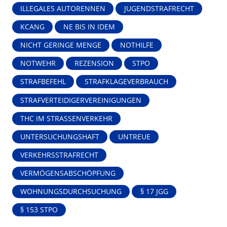
ILLEGALES AUTORENNEN
JUGENDSTRAFRECHT
KCANG
NE BIS IN IDEM
NICHT GERINGE MENGE
NOTHILFE
NOTWEHR
REZENSION
STPO
STRAFBEFEHL
STRAFKLAGEVERBRAUCH
STRAFVERTEIDIGERVEREINIGUNGEN
THC IM STRASSENVERKEHR
UNTERSUCHUNGSHAFT
UNTREUE
VERKEHRSSTRAFRECHT
VERMÖGENSABSCHÖPFUNG
WOHNUNGSDURCHSUCHUNG
§ 17 JGG
§ 153 STPO