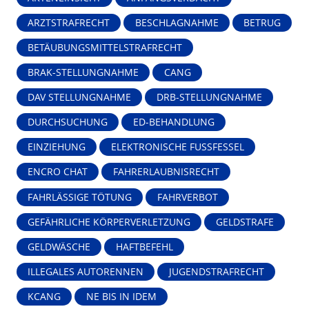
ARZTSTRAFRECHT
BESCHLAGNAHME
BETRUG
BETÄUBUNGSMITTELSTRAFRECHT
BRAK-STELLUNGNAHME
CANG
DAV STELLUNGNAHME
DRB-STELLUNGNAHME
DURCHSUCHUNG
ED-BEHANDLUNG
EINZIEHUNG
ELEKTRONISCHE FUSSFESSEL
ENCRO CHAT
FAHRERLAUBNISRECHT
FAHRLÄSSIGE TÖTUNG
FAHRVERBOT
GEFÄHRLICHE KÖRPERVERLETZUNG
GELDSTRAFE
GELDWÄSCHE
HAFTBEFEHL
ILLEGALES AUTORENNEN
JUGENDSTRAFRECHT
KCANG
NE BIS IN IDEM