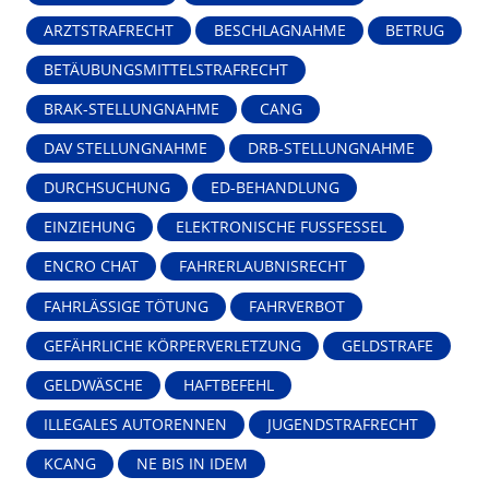
ARZTSTRAFRECHT
BESCHLAGNAHME
BETRUG
BETÄUBUNGSMITTELSTRAFRECHT
BRAK-STELLUNGNAHME
CANG
DAV STELLUNGNAHME
DRB-STELLUNGNAHME
DURCHSUCHUNG
ED-BEHANDLUNG
EINZIEHUNG
ELEKTRONISCHE FUSSFESSEL
ENCRO CHAT
FAHRERLAUBNISRECHT
FAHRLÄSSIGE TÖTUNG
FAHRVERBOT
GEFÄHRLICHE KÖRPERVERLETZUNG
GELDSTRAFE
GELDWÄSCHE
HAFTBEFEHL
ILLEGALES AUTORENNEN
JUGENDSTRAFRECHT
KCANG
NE BIS IN IDEM