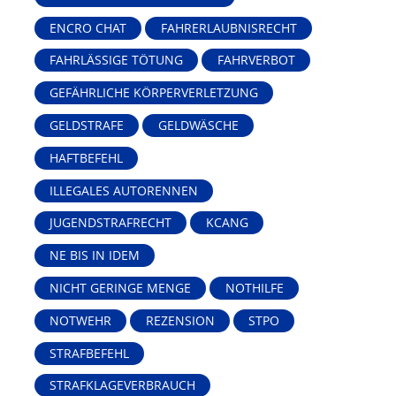
ENCRO CHAT
FAHRERLAUBNISRECHT
FAHRLÄSSIGE TÖTUNG
FAHRVERBOT
GEFÄHRLICHE KÖRPERVERLETZUNG
GELDSTRAFE
GELDWÄSCHE
HAFTBEFEHL
ILLEGALES AUTORENNEN
JUGENDSTRAFRECHT
KCANG
NE BIS IN IDEM
NICHT GERINGE MENGE
NOTHILFE
NOTWEHR
REZENSION
STPO
STRAFBEFEHL
STRAFKLAGEVERBRAUCH