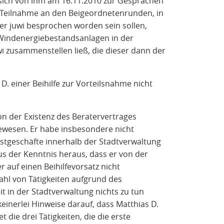
 sich von ihm am 16.11.2010 zur Gesprächen
ne Teilnahme an den Beigeordnetenrunden, in
der juwi besprochen worden sein sollen,
 Windenergiebestandsanlagen in der
i zusammenstellen ließ, die dieser dann der
. einer Beihilfe zur Vorteilsnahme nicht
on der Existenz des Beratervertrages
gewesen. Er habe insbesondere nicht
nstgeschäfte innerhalb der Stadtverwaltung
us der Kenntnis heraus, dass er von der
 auf einen Beihilfevorsatz nicht
ahl von Tätigkeiten aufgrund des
it in der Stadtverwaltung nichts zu tun
einerlei Hinweise darauf, dass Matthias D.
 die drei Tätigkeiten, die die erste