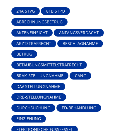
24A STVG
81B STPO
ABRECHNUNGSBETRUG
AKTENEINSICHT
ANFANGSVERDACHT
ARZTSTRAFRECHT
BESCHLAGNAHME
BETRUG
BETÄUBUNGSMITTELSTRAFRECHT
BRAK-STELLUNGNAHME
CANG
DAV STELLUNGNAHME
DRB-STELLUNGNAHME
DURCHSUCHUNG
ED-BEHANDLUNG
EINZIEHUNG
ELEKTRONISCHE FUSSFESSEL