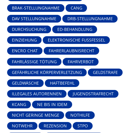
BRAK-STELLUNGNAHME
CANG
DAV STELLUNGNAHME
DRB-STELLUNGNAHME
DURCHSUCHUNG
ED-BEHANDLUNG
EINZIEHUNG
ELEKTRONISCHE FUSSFESSEL
ENCRO CHAT
FAHRERLAUBNISRECHT
FAHRLÄSSIGE TÖTUNG
FAHRVERBOT
GEFÄHRLICHE KÖRPERVERLETZUNG
GELDSTRAFE
GELDWÄSCHE
HAFTBEFEHL
ILLEGALES AUTORENNEN
JUGENDSTRAFRECHT
KCANG
NE BIS IN IDEM
NICHT GERINGE MENGE
NOTHILFE
NOTWEHR
REZENSION
STPO