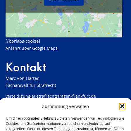
[/borlabs-cookie]
Anfahrt über Google Maps
Kontakt
Marc von Harten
Fachanwalt für Strafrecht
verteidigung(at)strafrechtsfragen-frankfurt.de
Zustimmung verwalten
www.strafrechtsfragen-frankfurt.de
Louisenstraße 84
Um dir ein optimales Erlebnis zu bieten, verwenden wir Technologien wie
Cookies, um Geräteinformationen zu speichern und/oder darauf
61348 Bad Homburg
zuzugreifen. Wenn du diesen Technologien zustimmst, können wir Daten