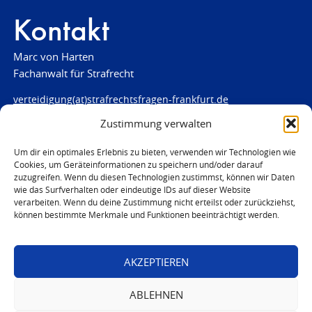
Kontakt
Marc von Harten
Fachanwalt für Strafrecht
verteidigung(at)strafrechtsfragen-frankfurt.de
Zustimmung verwalten
www.strafrechtsfragen-frankfurt.de
Louisenstraße 84
Um dir ein optimales Erlebnis zu bieten, verwenden wir Technologien wie
Cookies, um Geräteinformationen zu speichern und/oder darauf
61348 Bad Homburg
zuzugreifen. Wenn du diesen Technologien zustimmst, können wir Daten
Telefon:
06172 - 66 28 00
wie das Surfverhalten oder eindeutige IDs auf dieser Website
Telefax: 06172 - 66 28 01
verarbeiten. Wenn du deine Zustimmung nicht erteilst oder zurückziehst,
können bestimmte Merkmale und Funktionen beeinträchtigt werden.
In Notfällen
0171 - 691 67 67
AKZEPTIEREN
© 2026 Marc von Harten
ABLEHNEN