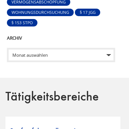
VERMÖGENSABSCHÖPFUNG
WOHNUNGSDURCHSUCHUNG
§ 17 JGG
§ 153 STPO
ARCHIV
Tätigkeitsbereiche