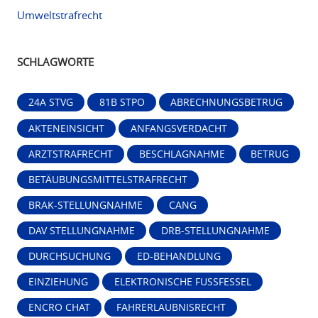
Umweltstrafrecht
SCHLAGWORTE
24A STVG
81B STPO
ABRECHNUNGSBETRUG
AKTENEINSICHT
ANFANGSVERDACHT
ARZTSTRAFRECHT
BESCHLAGNAHME
BETRUG
BETÄUBUNGSMITTELSTRAFRECHT
BRAK-STELLUNGNAHME
CANG
DAV STELLUNGNAHME
DRB-STELLUNGNAHME
DURCHSUCHUNG
ED-BEHANDLUNG
EINZIEHUNG
ELEKTRONISCHE FUSSFESSEL
ENCRO CHAT
FAHRERLAUBNISRECHT