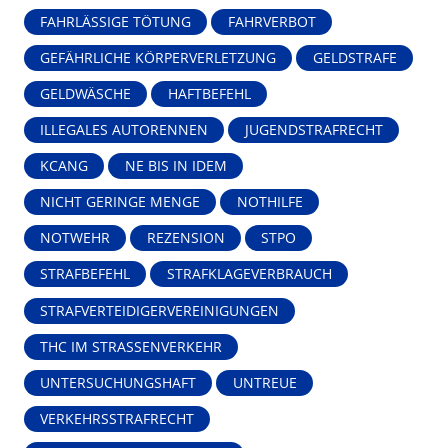
FAHRLÄSSIGE TÖTUNG
FAHRVERBOT
GEFÄHRLICHE KÖRPERVERLETZUNG
GELDSTRAFE
GELDWÄSCHE
HAFTBEFEHL
ILLEGALES AUTORENNEN
JUGENDSTRAFRECHT
KCANG
NE BIS IN IDEM
NICHT GERINGE MENGE
NOTHILFE
NOTWEHR
REZENSION
STPO
STRAFBEFEHL
STRAFKLAGEVERBRAUCH
STRAFVERTEIDIGERVEREINIGUNGEN
THC IM STRASSENVERKEHR
UNTERSUCHUNGSHAFT
UNTREUE
VERKEHRSSTRAFRECHT