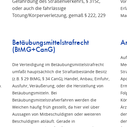
Gefährdung des Straßenverkehrs, § 315c,
Vor
oder auch die fahrlässige
Erf
Tötung/Körperverletzung, gemäß § 222, 229
Man
Betäubungsmittelstrafrecht
Ar
(BtMG+CanG)
Auf
Die Verteidigung im Betäubungsmittelstrafrecht
Med
umfaßt hauptsächlich die Straftatbestände Besitz
Str
(z.B. § 29 BtMG, § 34 CanG), Handel, Anbau, Einfuhr,
Apo
.
Ausfuhr, Veräußerung, oder die Herstellung von
Erm
Betäubungsmitteln. Bei
Fol
Betäubungsmittelstrafverfahren werden die
Kör
Weichen häufig früh gestellt, da hier viel über
Ärz
Aussagen von Mitbeschuldigten oder weiteren
den
Beschuldigten abläuft. Gerade in
dem