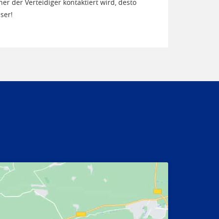
her der Verteidiger kontaktiert wird, desto
ser!