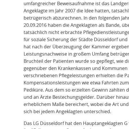
umfangreicher Beweisaufnahme ist das Landger
Angeklagte im Jahr 2007 die Idee hatten, tatsäch
betrügerisch abzurechnen. In den folgenden Ja
20.09.2016 haben die Angeklagten als Bande, übe
tatsächlich nicht erbrachte Pflegedienstleist
für soziale Sicherung der Städte Düsseldorf u
hat nach der Überzeugung der Kammer ergeben,
Leistungsnachweise in großem Umfang betrügeris
Bruchteil der Patienten wurde so gepflegt, wie d
gegenüber den Krankenkassen und Kommunen ab
verschriebenen Pflegeleistungen erhielten die P
Kompensationsleistungen wie etwa Fahrten zum
Pediküre. Aus dem so erzielten Gewinn zahlten d
und an Ärzte Bestechungsgelder. Darüber hinaus
erheblichem Maße bereichert, wobei die Art un
sich bei jedem Angeklagten unterschied.
Das LG Düsseldorf hat den Hauptangeklagten 