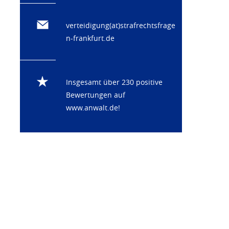
verteidigung(at)strafrechtsfrage
n-frankfurt.de
Insgesamt über 230 positive
Bewertungen auf
www.anwalt.de
!