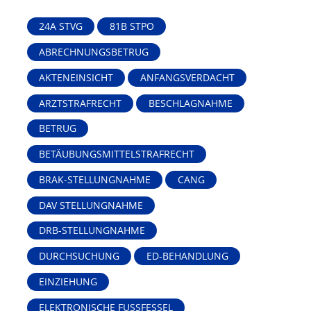
24A STVG
81B STPO
ABRECHNUNGSBETRUG
AKTENEINSICHT
ANFANGSVERDACHT
ARZTSTRAFRECHT
BESCHLAGNAHME
BETRUG
BETÄUBUNGSMITTELSTRAFRECHT
BRAK-STELLUNGNAHME
CANG
DAV STELLUNGNAHME
DRB-STELLUNGNAHME
DURCHSUCHUNG
ED-BEHANDLUNG
EINZIEHUNG
ELEKTRONISCHE FUSSFESSEL