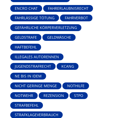
ENCRO CHAT
FAHRERLAUBNISRECHT
FAHRLÄSSIGE TÖTUNG
FAHRVERBOT
GEFÄHRLICHE KÖRPERVERLETZUNG
GELDSTRAFE
GELDWÄSCHE
HAFTBEFEHL
ILLEGALES AUTORENNEN
JUGENDSTRAFRECHT
KCANG
NE BIS IN IDEM
NICHT GERINGE MENGE
NOTHILFE
NOTWEHR
REZENSION
STPO
STRAFBEFEHL
STRAFKLAGEVERBRAUCH