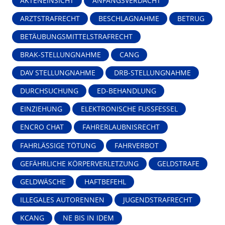
AKTENEINSICHT
ANFANGSVERDACHT
ARZTSTRAFRECHT
BESCHLAGNAHME
BETRUG
BETÄUBUNGSMITTELSTRAFRECHT
BRAK-STELLUNGNAHME
CANG
DAV STELLUNGNAHME
DRB-STELLUNGNAHME
DURCHSUCHUNG
ED-BEHANDLUNG
EINZIEHUNG
ELEKTRONISCHE FUSSFESSEL
ENCRO CHAT
FAHRERLAUBNISRECHT
FAHRLÄSSIGE TÖTUNG
FAHRVERBOT
GEFÄHRLICHE KÖRPERVERLETZUNG
GELDSTRAFE
GELDWÄSCHE
HAFTBEFEHL
ILLEGALES AUTORENNEN
JUGENDSTRAFRECHT
KCANG
NE BIS IN IDEM