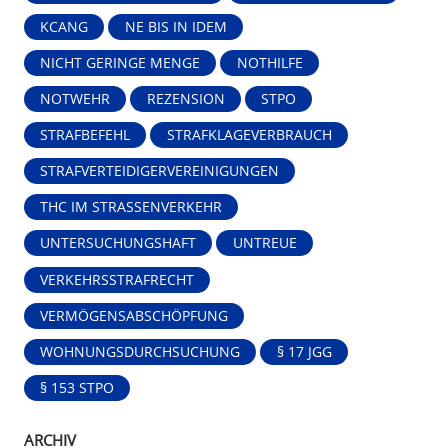
KCANG
NE BIS IN IDEM
NICHT GERINGE MENGE
NOTHILFE
NOTWEHR
REZENSION
STPO
STRAFBEFEHL
STRAFKLAGEVERBRAUCH
STRAFVERTEIDIGERVEREINIGUNGEN
THC IM STRASSENVERKEHR
UNTERSUCHUNGSHAFT
UNTREUE
VERKEHRSSTRAFRECHT
VERMÖGENSABSCHÖPFUNG
WOHNUNGSDURCHSUCHUNG
§ 17 JGG
§ 153 STPO
ARCHIV