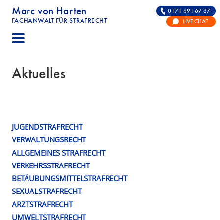
Marc von Harten
0171 691 67 67
FACHANWALT FÜR STRAFRECHT
LIVE CHAT
STRAFRECHT | RECHTSANWALT FÜR DIE VERTE
Aktuelles
JUGENDSTRAFRECHT
Schlagwort:
VERWALTUNGSRECHT
Vermögensabschöpfung
ALLGEMEINES STRAFRECHT
VERKEHRSSTRAFRECHT
BETÄUBUNGSMITTELSTRAFRECHT
SEXUALSTRAFRECHT
ARZTSTRAFRECHT
UMWELTSTRAFRECHT