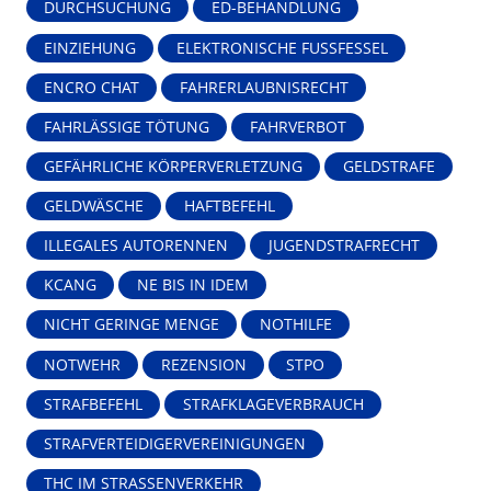
DURCHSUCHUNG
ED-BEHANDLUNG
EINZIEHUNG
ELEKTRONISCHE FUSSFESSEL
ENCRO CHAT
FAHRERLAUBNISRECHT
FAHRLÄSSIGE TÖTUNG
FAHRVERBOT
GEFÄHRLICHE KÖRPERVERLETZUNG
GELDSTRAFE
GELDWÄSCHE
HAFTBEFEHL
ILLEGALES AUTORENNEN
JUGENDSTRAFRECHT
KCANG
NE BIS IN IDEM
NICHT GERINGE MENGE
NOTHILFE
NOTWEHR
REZENSION
STPO
STRAFBEFEHL
STRAFKLAGEVERBRAUCH
STRAFVERTEIDIGERVEREINIGUNGEN
THC IM STRASSENVERKEHR