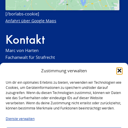
[/borlabs-cookie]
Anfahrt über Google Maps
Kontakt
Marc von Harten
Fachanwalt für Strafrecht
verteidigung(at)strafrechtsfragen-frankfurt.de
Zustimmung verwalten
www.strafrechtsfragen-frankfurt.de
Um dir ein optimales Erlebnis zu bieten, verwenden wir Technologien wie
Cookies, um Geräteinformationen zu speichern und/oder darauf
Louisenstraße 84
zuzugreifen. Wenn du diesen Technologien zustimmst, können wir Daten
61348 Bad Homburg
wie das Surfverhalten oder eindeutige IDs auf dieser Website
Telefon:
verarbeiten. Wenn du deine Zustimmung nicht erteilst oder zurückziehst,
06172 - 66 28 00
können bestimmte Merkmale und Funktionen beeinträchtigt werden.
Telefax: 06172 - 66 28 01
Dienste verwalten
In Notfällen
0171 - 691 67 67