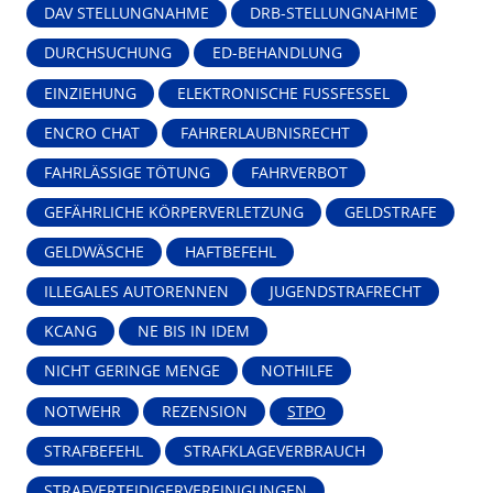
DAV STELLUNGNAHME
DRB-STELLUNGNAHME
DURCHSUCHUNG
ED-BEHANDLUNG
EINZIEHUNG
ELEKTRONISCHE FUSSFESSEL
ENCRO CHAT
FAHRERLAUBNISRECHT
FAHRLÄSSIGE TÖTUNG
FAHRVERBOT
GEFÄHRLICHE KÖRPERVERLETZUNG
GELDSTRAFE
GELDWÄSCHE
HAFTBEFEHL
ILLEGALES AUTORENNEN
JUGENDSTRAFRECHT
KCANG
NE BIS IN IDEM
NICHT GERINGE MENGE
NOTHILFE
NOTWEHR
REZENSION
STPO
STRAFBEFEHL
STRAFKLAGEVERBRAUCH
STRAFVERTEIDIGERVEREINIGUNGEN