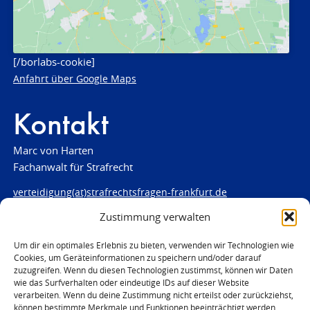
[/borlabs-cookie]
Anfahrt über Google Maps
Kontakt
Marc von Harten
Fachanwalt für Strafrecht
verteidigung(at)strafrechtsfragen-frankfurt.de
Zustimmung verwalten
www.strafrechtsfragen-frankfurt.de
Louisenstraße 84
Um dir ein optimales Erlebnis zu bieten, verwenden wir Technologien wie
Cookies, um Geräteinformationen zu speichern und/oder darauf
61348 Bad Homburg
zuzugreifen. Wenn du diesen Technologien zustimmst, können wir Daten
Telefon:
06172 - 66 28 00
wie das Surfverhalten oder eindeutige IDs auf dieser Website
Telefax: 06172 - 66 28 01
verarbeiten. Wenn du deine Zustimmung nicht erteilst oder zurückziehst,
können bestimmte Merkmale und Funktionen beeinträchtigt werden.