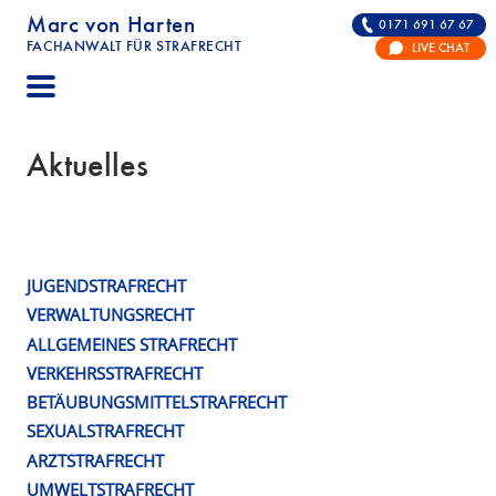
Marc von Harten
0171 691 67 67
FACHANWALT FÜR STRAFRECHT
LIVE CHAT
STRAFRECHT | RECHTSANWALT FÜR DIE VERTE
Aktuelles
JUGENDSTRAFRECHT
Schlagwort:
VERWALTUNGSRECHT
StPO
ALLGEMEINES STRAFRECHT
VERKEHRSSTRAFRECHT
BETÄUBUNGSMITTELSTRAFRECHT
SEXUALSTRAFRECHT
ARZTSTRAFRECHT
UMWELTSTRAFRECHT