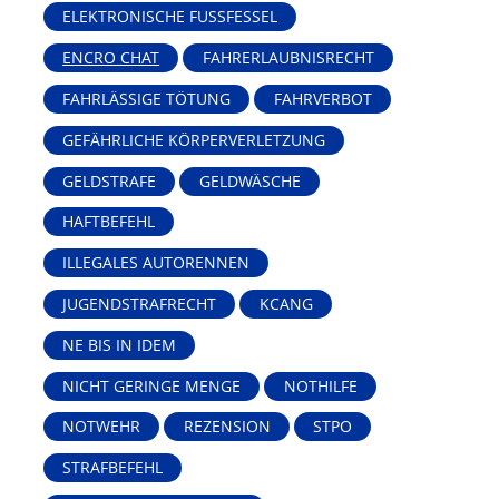
ELEKTRONISCHE FUSSFESSEL
ENCRO CHAT
FAHRERLAUBNISRECHT
FAHRLÄSSIGE TÖTUNG
FAHRVERBOT
GEFÄHRLICHE KÖRPERVERLETZUNG
GELDSTRAFE
GELDWÄSCHE
HAFTBEFEHL
ILLEGALES AUTORENNEN
JUGENDSTRAFRECHT
KCANG
NE BIS IN IDEM
NICHT GERINGE MENGE
NOTHILFE
NOTWEHR
REZENSION
STPO
STRAFBEFEHL