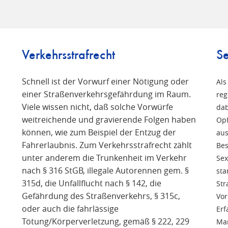
Verkehrsstrafrecht
Se
Schnell ist der Vorwurf einer Nötigung oder
Als
einer Straßenverkehrsgefährdung im Raum.
reg
Viele wissen nicht, daß solche Vorwürfe
n
dab
weitreichende und gravierende Folgen haben
Opf
können, wie zum Beispiel der Entzug der
aus
Fahrerlaubnis. Zum Verkehrsstrafrecht zählt
Bes
unter anderem die Trunkenheit im Verkehr
Sex
nach § 316 StGB, illegale Autorennen gem. §
sta
315d, die Unfallflucht nach § 142, die
Str
Gefährdung des Straßenverkehrs, § 315c,
Vor
oder auch die fahrlässige
Erf
Tötung/Körperverletzung, gemäß § 222, 229
Man