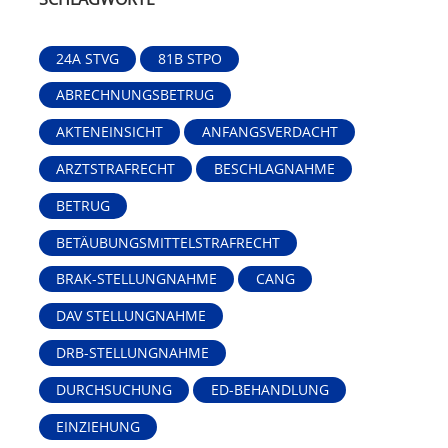
24A STVG
81B STPO
ABRECHNUNGSBETRUG
AKTENEINSICHT
ANFANGSVERDACHT
ARZTSTRAFRECHT
BESCHLAGNAHME
BETRUG
BETÄUBUNGSMITTELSTRAFRECHT
BRAK-STELLUNGNAHME
CANG
DAV STELLUNGNAHME
DRB-STELLUNGNAHME
DURCHSUCHUNG
ED-BEHANDLUNG
EINZIEHUNG