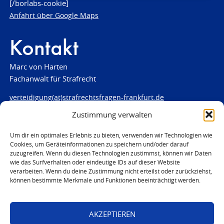
[/borlabs-cookie]
Anfahrt über Google Maps
Kontakt
Marc von Harten
Fachanwalt für Strafrecht
verteidigung(at)strafrechtsfragen-frankfurt.de
Zustimmung verwalten
www.strafrechtsfragen-frankfurt.de
Louisenstraße 84
Um dir ein optimales Erlebnis zu bieten, verwenden wir Technologien wie
Cookies, um Geräteinformationen zu speichern und/oder darauf
61348 Bad Homburg
zuzugreifen. Wenn du diesen Technologien zustimmst, können wir Daten
Telefon:
06172 - 66 28 00
wie das Surfverhalten oder eindeutige IDs auf dieser Website
Telefax: 06172 - 66 28 01
verarbeiten. Wenn du deine Zustimmung nicht erteilst oder zurückziehst,
können bestimmte Merkmale und Funktionen beeinträchtigt werden.
In Notfällen
0171 - 691 67 67
AKZEPTIEREN