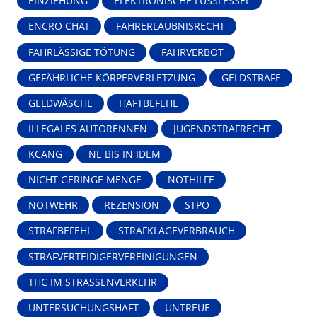
EINZIEHUNG
ELEKTRONISCHE FUSSFESSEL
ENCRO CHAT
FAHRERLAUBNISRECHT
FAHRLÄSSIGE TÖTUNG
FAHRVERBOT
GEFÄHRLICHE KÖRPERVERLETZUNG
GELDSTRAFE
GELDWÄSCHE
HAFTBEFEHL
ILLEGALES AUTORENNEN
JUGENDSTRAFRECHT
KCANG
NE BIS IN IDEM
NICHT GERINGE MENGE
NOTHILFE
NOTWEHR
REZENSION
STPO
STRAFBEFEHL
STRAFKLAGEVERBRAUCH
STRAFVERTEIDIGERVEREINIGUNGEN
THC IM STRASSENVERKEHR
UNTERSUCHUNGSHAFT
UNTREUE