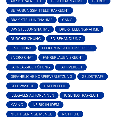
ARZTSTRAFRECHT
BESCHLAGNAHME
BETRUG
BETÄUBUNGSMITTELSTRAFRECHT
BRAK-STELLUNGNAHME
CANG
DAV STELLUNGNAHME
DRB-STELLUNGNAHME
DURCHSUCHUNG
ED-BEHANDLUNG
EINZIEHUNG
ELEKTRONISCHE FUSSFESSEL
ENCRO CHAT
FAHRERLAUBNISRECHT
FAHRLÄSSIGE TÖTUNG
FAHRVERBOT
GEFÄHRLICHE KÖRPERVERLETZUNG
GELDSTRAFE
GELDWÄSCHE
HAFTBEFEHL
ILLEGALES AUTORENNEN
JUGENDSTRAFRECHT
KCANG
NE BIS IN IDEM
NICHT GERINGE MENGE
NOTHILFE