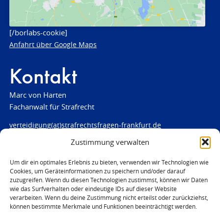
[/borlabs-cookie]
Anfahrt über Google Maps
Kontakt
Marc von Harten
Fachanwalt für Strafrecht
verteidigung(at)strafrechtsfragen-frankfurt.de
Zustimmung verwalten
www.strafrechtsfragen-frankfurt.de
Louisenstraße 84
Um dir ein optimales Erlebnis zu bieten, verwenden wir Technologien wie
Cookies, um Geräteinformationen zu speichern und/oder darauf
61348 Bad Homburg
zuzugreifen. Wenn du diesen Technologien zustimmst, können wir Daten
Telefon:
06172 - 66 28 00
wie das Surfverhalten oder eindeutige IDs auf dieser Website
Telefax: 06172 - 66 28 01
verarbeiten. Wenn du deine Zustimmung nicht erteilst oder zurückziehst,
können bestimmte Merkmale und Funktionen beeinträchtigt werden.
In Notfällen