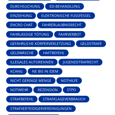
DURCHSUCHUNG
ED-BEHANDLUNG
EINZIEHUNG
ELEKTRONISCHE FUSSFESSEL
ENCRO CHAT
FAHRERLAUBNISRECHT
FAHRLÄSSIGE TÖTUNG
FAHRVERBOT
GEFÄHRLICHE KÖRPERVERLETZUNG
GELDSTRAFE
GELDWÄSCHE
HAFTBEFEHL
ILLEGALES AUTORENNEN
JUGENDSTRAFRECHT
KCANG
NE BIS IN IDEM
NICHT GERINGE MENGE
NOTHILFE
NOTWEHR
REZENSION
STPO
STRAFBEFEHL
STRAFKLAGEVERBRAUCH
STRAFVERTEIDIGERVEREINIGUNGEN