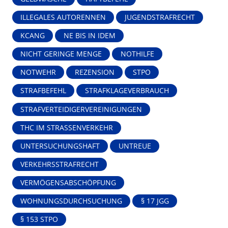
ILLEGALES AUTORENNEN
JUGENDSTRAFRECHT
KCANG
NE BIS IN IDEM
NICHT GERINGE MENGE
NOTHILFE
NOTWEHR
REZENSION
STPO
STRAFBEFEHL
STRAFKLAGEVERBRAUCH
STRAFVERTEIDIGERVEREINIGUNGEN
THC IM STRASSENVERKEHR
UNTERSUCHUNGSHAFT
UNTREUE
VERKEHRSSTRAFRECHT
VERMÖGENSABSCHÖPFUNG
WOHNUNGSDURCHSUCHUNG
§ 17 JGG
§ 153 STPO