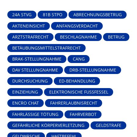
24A STVG
81B STPO
ABRECHNUNGSBETRUG
AKTENEINSICHT
ANFANGSVERDACHT
ARZTSTRAFRECHT
BESCHLAGNAHME
BETRUG
BETÄUBUNGSMITTELSTRAFRECHT
BRAK-STELLUNGNAHME
CANG
DAV STELLUNGNAHME
DRB-STELLUNGNAHME
DURCHSUCHUNG
ED-BEHANDLUNG
EINZIEHUNG
ELEKTRONISCHE FUSSFESSEL
ENCRO CHAT
FAHRERLAUBNISRECHT
FAHRLÄSSIGE TÖTUNG
FAHRVERBOT
GEFÄHRLICHE KÖRPERVERLETZUNG
GELDSTRAFE
GELDWÄSCHE
HAFTBEFEHL