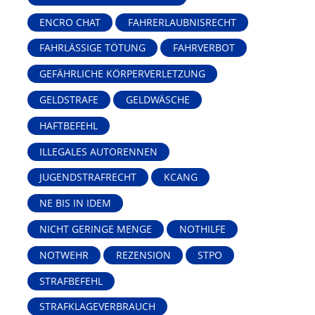
ENCRO CHAT
FAHRERLAUBNISRECHT
FAHRLÄSSIGE TÖTUNG
FAHRVERBOT
GEFÄHRLICHE KÖRPERVERLETZUNG
GELDSTRAFE
GELDWÄSCHE
HAFTBEFEHL
ILLEGALES AUTORENNEN
JUGENDSTRAFRECHT
KCANG
NE BIS IN IDEM
NICHT GERINGE MENGE
NOTHILFE
NOTWEHR
REZENSION
STPO
STRAFBEFEHL
STRAFKLAGEVERBRAUCH