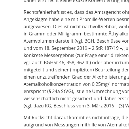
daher erst recht keine exakte Konvertierung mög
Rechtsfehlerhaft ist es, dass das Amtsgericht oh
Angeklagte habe eine mit Promille-Werten best
aufgewiesen. Dies ist nicht nachvollziehbar, we
in Gramm oder Milligramm bestimmte Äthylalk
Atemvolumen darstellt (vgl. BGH, Beschlüsse vom
und vom 18. September 2019 – 2 StR 187/19 –, jur
konkrete Messergebnis (zur Frage einer direkten
vgl. auch BGHSt 46, 358, 362 ff.) oder aber irrt
mitgeteilt und seiner (impliziten) Beurteilung de
einen unzutreffenden Grad der Alkoholisierung 
Atemalkoholkonzentration von 0,25mg/l normativ
entspricht (§ 24a StVG), ist eine Umrechnung vo
wissenschaftlich nicht gesichert und daher erst
(vgl. dazu KG, Beschluss vom 3. März 2016 – (3) W
Mit Rücksicht darauf kommt es nicht infrage, die
aufgrund von Messungen mithilfe von Atemalkoho