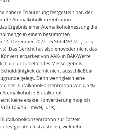
lich.
ne nähere Erläuterung festgestellt hat, der
immte Atemalkoholkonzentration
il das Ergebnis einer Atemalkoholmessung die
oholmenge in einem bestimmten
 14. Dezember 2022 – 6 StR 449/22 –, juris
is). Das Gericht hat also entweder nicht das
 Konvertierbarkeit von AAK- in BAK-Werte
ümlich ein unzutreffendes Messergebnis
r Schuldfähigkeit damit nicht ausschließbar
zugrunde gelegt. Denn wenngleich eine
 einer Blutalkoholkonzentration von 0,5 ‰
n Atemalkohol in Blutalkohol
 recht keine exakte Konvertierung möglich
s (B) 106/16 – mwN, juris).
 Blutalkoholkonzentration zur Tatzeit
ltestgeräten festzustellen; vielmehr