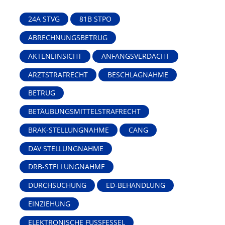
24A STVG
81B STPO
ABRECHNUNGSBETRUG
AKTENEINSICHT
ANFANGSVERDACHT
ARZTSTRAFRECHT
BESCHLAGNAHME
BETRUG
BETÄUBUNGSMITTELSTRAFRECHT
BRAK-STELLUNGNAHME
CANG
DAV STELLUNGNAHME
DRB-STELLUNGNAHME
DURCHSUCHUNG
ED-BEHANDLUNG
EINZIEHUNG
ELEKTRONISCHE FUSSFESSEL