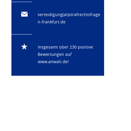
verteidigung(at)strafrechtsfrage
n-frankfurt.de
Insgesamt über 230 positive
Bewertungen auf
www.anwalt.de
!