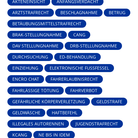
AKTENEINSICHT
ANFANGSVERDACHT
ARZTSTRAFRECHT
BESCHLAGNAHME
BETRUG
BETÄUBUNGSMITTELSTRAFRECHT
BRAK-STELLUNGNAHME
CANG
DAV STELLUNGNAHME
DRB-STELLUNGNAHME
DURCHSUCHUNG
ED-BEHANDLUNG
EINZIEHUNG
ELEKTRONISCHE FUSSFESSEL
ENCRO CHAT
FAHRERLAUBNISRECHT
FAHRLÄSSIGE TÖTUNG
FAHRVERBOT
GEFÄHRLICHE KÖRPERVERLETZUNG
GELDSTRAFE
GELDWÄSCHE
HAFTBEFEHL
ILLEGALES AUTORENNEN
JUGENDSTRAFRECHT
KCANG
NE BIS IN IDEM