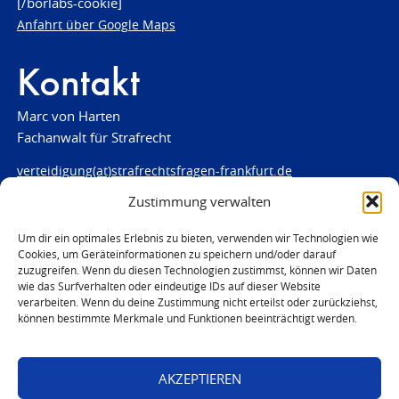
[/borlabs-cookie]
Anfahrt über Google Maps
Kontakt
Marc von Harten
Fachanwalt für Strafrecht
verteidigung(at)strafrechtsfragen-frankfurt.de
Zustimmung verwalten
www.strafrechtsfragen-frankfurt.de
Louisenstraße 84
Um dir ein optimales Erlebnis zu bieten, verwenden wir Technologien wie
Cookies, um Geräteinformationen zu speichern und/oder darauf
61348 Bad Homburg
zuzugreifen. Wenn du diesen Technologien zustimmst, können wir Daten
Telefon:
06172 - 66 28 00
wie das Surfverhalten oder eindeutige IDs auf dieser Website
Telefax: 06172 - 66 28 01
verarbeiten. Wenn du deine Zustimmung nicht erteilst oder zurückziehst,
können bestimmte Merkmale und Funktionen beeinträchtigt werden.
In Notfällen
0171 - 691 67 67
AKZEPTIEREN