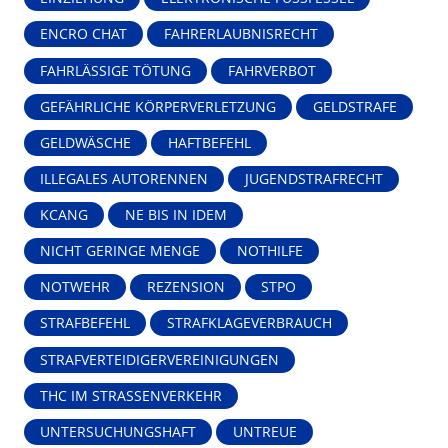
ENCRO CHAT
FAHRERLAUBNISRECHT
FAHRLÄSSIGE TÖTUNG
FAHRVERBOT
GEFÄHRLICHE KÖRPERVERLETZUNG
GELDSTRAFE
GELDWÄSCHE
HAFTBEFEHL
ILLEGALES AUTORENNEN
JUGENDSTRAFRECHT
KCANG
NE BIS IN IDEM
NICHT GERINGE MENGE
NOTHILFE
NOTWEHR
REZENSION
STPO
STRAFBEFEHL
STRAFKLAGEVERBRAUCH
STRAFVERTEIDIGERVEREINIGUNGEN
THC IM STRASSENVERKEHR
UNTERSUCHUNGSHAFT
UNTREUE