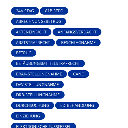
24A STVG
81B STPO
ABRECHNUNGSBETRUG
AKTENEINSICHT
ANFANGSVERDACHT
ARZTSTRAFRECHT
BESCHLAGNAHME
BETRUG
BETÄUBUNGSMITTELSTRAFRECHT
BRAK-STELLUNGNAHME
CANG
DAV STELLUNGNAHME
DRB-STELLUNGNAHME
DURCHSUCHUNG
ED-BEHANDLUNG
EINZIEHUNG
ELEKTRONISCHE FUSSFESSEL