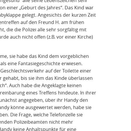
rngesund“ alle seine Lebenszeichen sehr
on einer „Geburt des Jahres“. Das Kind war
Babyklappe gelegt. Angesichts der kurzen Zeit
ntreffen auf den Freund H. am frühen
die die Polizei alle sehr sorgfältig mit
e auch nicht offen (z.B. vor einer Kirche)
hme, sie habe das Kind dem vorgeblichen
als eine Fantasiegeschichte erwiesen.
 Geschlechtsverkehr auf der Toilette einer
gehabt, bis sie ihm das Kinde überlassen
ch“. Auch habe die Angeklagte keinen
reinbarung eines Treffens hindeute. In ihrer
zunächst angegeben, über ihr Handy den
 Handy könne ausgewertet werden, habe sie
en. Die Frage, welche Telefonzelle sie
enden Polizeibeamten nicht mehr
Handy keine Anhaltspunkte für eine