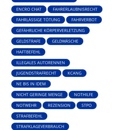
ENCRO CHAT
FAHRERLAUBNISRECHT
FAHRLÄSSIGE TÖTUNG
FAHRVERBOT
GEFÄHRLICHE KÖRPERVERLETZUNG
GELDSTRAFE
GELDWÄSCHE
HAFTBEFEHL
ILLEGALES AUTORENNEN
JUGENDSTRAFRECHT
KCANG
NE BIS IN IDEM
NICHT GERINGE MENGE
NOTHILFE
NOTWEHR
REZENSION
STPO
STRAFBEFEHL
STRAFKLAGEVERBRAUCH