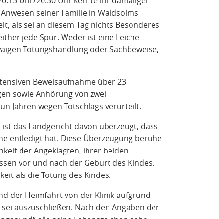
20.15 Uhr/20.30 Uhr kehrte ihr damaliger
Anwesen seiner Familie in Waldsolms
ielt, als sei an diesem Tag nichts Besonderes
ther jede Spur. Weder ist eine Leiche
waigen Tötungshandlung oder Sachbeweise,
intensiven Beweisaufnahme über 23
gen sowie Anhörung von zwei
un Jahren wegen Totschlags verurteilt.
 ist das Landgericht davon überzeugt, dass
iche entledigt hat. Diese Überzeugung beruhe
keit der Angeklagten, ihrer beiden
en vor und nach der Geburt des Kindes.
eit als die Tötung des Kindes.
end der Heimfahrt von der Klinik aufgrund
 sei auszuschließen. Nach den Angaben der