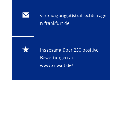
verteidigung(at)strafrechtsfrage
n-frankfurt.de
Insgesamt über 230 positive
Bewertungen auf
www.anwalt.de
!