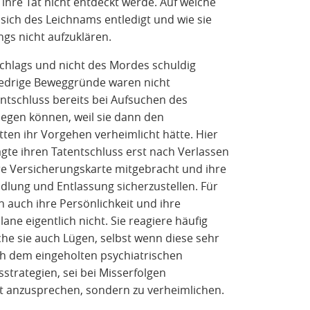
s ihre Tat nicht entdeckt werde. Auf welche
sich des Leichnams entledigt und wie sie
ngs nicht aufzuklären.
schlags und nicht des Mordes schuldig
edrige Beweggründe waren nicht
entschluss bereits bei Aufsuchen des
iegen können, weil sie dann den
ten ihr Vorgehen verheimlicht hätte. Hier
agte ihren Tatentschluss erst nach Verlassen
re Versicherungskarte mitgebracht und ihre
lung und Entlassung sicherzustellen. Für
n auch ihre Persönlichkeit und ihre
ane eigentlich nicht. Sie reagiere häufig
 sie auch Lügen, selbst wenn diese sehr
h dem eingeholten psychiatrischen
strategien, sei bei Misserfolgen
t anzusprechen, sondern zu verheimlichen.