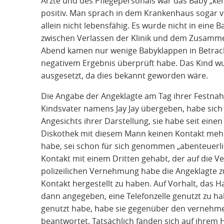
Ärzte und des Pflegepersonals war das Baby „ke
positiv. Man sprach in dem Krankenhaus sogar v
allein nicht lebensfähig. Es wurde nicht in eine 
zwischen Verlassen der Klinik und dem Zusamme
Abend kamen nur wenige Babyklappen in Betracht, 
negativem Ergebnis überprüft habe. Das Kind wurd
ausgesetzt, da dies bekannt geworden wäre.
Die Angabe der Angeklagte am Tag ihrer Festna
Kindsvater namens Jay Jay übergeben, habe sich 
Angesichts ihrer Darstellung, sie habe seit einen
Diskothek mit diesem Mann keinen Kontakt mehr 
habe, sei schon für sich genommen „abenteuerli
Kontakt mit einem Dritten gehabt, der auf die Ve
polizeilichen Vernehmung habe die Angeklagte 
Kontakt hergestellt zu haben. Auf Vorhalt, das
dann angegeben, eine Telefonzelle genutzt zu hab
genutzt habe, habe sie gegenüber den vernehm
beantwortet. Tatsächlich fänden sich auf ihrem 