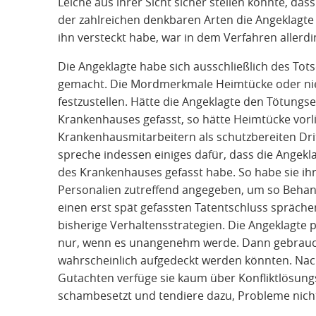
Leiche aus ihrer Sicht sicher stellen konnte, das
der zahlreichen denkbaren Arten die Angeklagte 
ihn versteckt habe, war in dem Verfahren allerdi
Die Angeklagte habe sich ausschließlich des Tot
gemacht. Die Mordmerkmale Heimtücke oder ni
festzustellen. Hätte die Angeklagte den Tötungs
Krankenhauses gefasst, so hätte Heimtücke vorl
Krankenhausmitarbeitern als schutzbereiten Drit
spreche indessen einiges dafür, dass die Angekl
des Krankenhauses gefasst habe. So habe sie ih
Personalien zutreffend angegeben, um so Behand
einen erst spät gefassten Tatentschluss spräche
bisherige Verhaltensstrategien. Die Angeklagte pl
nur, wenn es unangenehm werde. Dann gebrauche
wahrscheinlich aufgedeckt werden könnten. Nac
Gutachten verfüge sie kaum über Konfliktlösungs
schambesetzt und tendiere dazu, Probleme nich