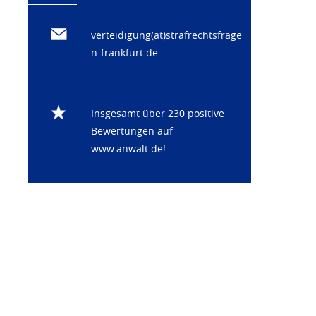
verteidigung(at)strafrechtsfrage
n-frankfurt.de
Insgesamt über 230 positive
Bewertungen auf
www.anwalt.de
!