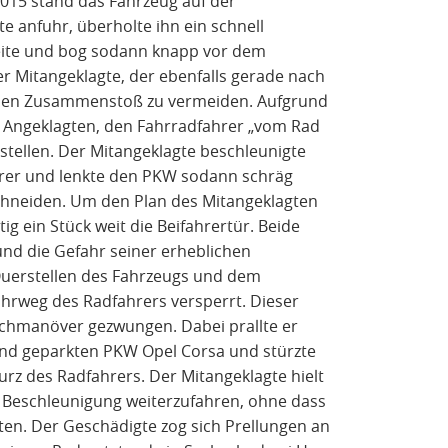
 2015 stand das Fahrzeug auf der
e anfuhr, überholte ihn ein schnell
eite und bog sodann knapp vor dem
er Mitangeklagte, der ebenfalls gerade nach
inen Zusammenstoß zu vermeiden. Aufgrund
e Angeklagten, den Fahrradfahrer „vom Rad
 stellen. Der Mitangeklagte beschleunigte
hrer und lenkte den PKW sodann schräg
hneiden. Um den Plan des Mitangeklagten
ig ein Stück weit die Beifahrertür. Beide
nd die Gefahr seiner erheblichen
m Querstellen des Fahrzeugs und dem
Fahrweg des Radfahrers versperrt. Dieser
hmanöver gezwungen. Dabei prallte er
and geparkten PKW Opel Corsa und stürzte
urz des Radfahrers. Der Mitangeklagte hielt
 Beschleunigung weiterzufahren, ohne dass
en. Der Geschädigte zog sich Prellungen an