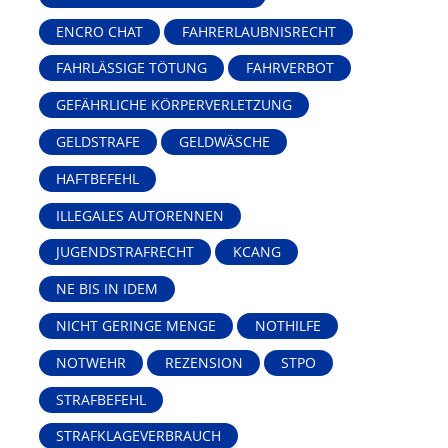
ENCRO CHAT
FAHRERLAUBNISRECHT
FAHRLÄSSIGE TÖTUNG
FAHRVERBOT
GEFÄHRLICHE KÖRPERVERLETZUNG
GELDSTRAFE
GELDWÄSCHE
HAFTBEFEHL
ILLEGALES AUTORENNEN
JUGENDSTRAFRECHT
KCANG
NE BIS IN IDEM
NICHT GERINGE MENGE
NOTHILFE
NOTWEHR
REZENSION
STPO
STRAFBEFEHL
STRAFKLAGEVERBRAUCH