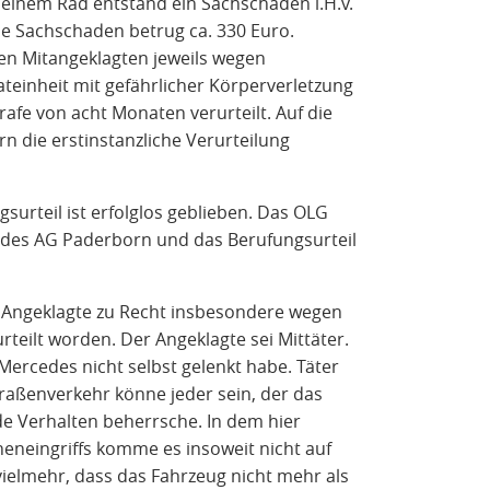
einem Rad entstand ein Sachschaden i.H.v.
e Sachschaden betrug ca. 330 Euro.
n Mitangeklagten jeweils wegen
Tateinheit mit gefährlicher Körperverletzung
afe von acht Monaten verurteilt. Auf die
n die erstinstanzliche Verurteilung
surteil ist erfolglos geblieben. Das OLG
l des AG Paderborn und das Berufungsurteil
r Angeklagte zu Recht insbesondere wegen
rteilt worden. Der Angeklagte sei Mittäter.
 Mercedes nicht selbst gelenkt habe. Täter
Straßenverkehr könne jeder sein, der das
e Verhalten beherrsche. In dem hier
neneingriffs komme es insoweit nicht auf
ielmehr, dass das Fahrzeug nicht mehr als