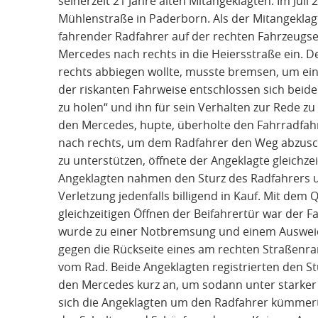
seinerzeit 21 Jahre alten Mitangeklagten. Im Juli
Mühlenstraße in Paderborn. Als der Mitangeklagt
fahrender Radfahrer auf der rechten Fahrzeugs
Mercedes nach rechts in die Heiersstraße ein. D
rechts abbiegen wollte, musste bremsen, um e
der riskanten Fahrweise entschlossen sich beid
zu holen“ und ihn für sein Verhalten zur Rede zu
den Mercedes, hupte, überholte den Fahrradfa
nach rechts, um dem Radfahrer den Weg abzusc
zu unterstützen, öffnete der Angeklagte gleichzeit
Angeklagten nahmen den Sturz des Radfahrers u
Verletzung jedenfalls billigend in Kauf. Mit de
gleichzeitigen Öffnen der Beifahrertür war der 
wurde zu einer Notbremsung und einem Ausweic
gegen die Rückseite eines am rechten Straßenr
vom Rad. Beide Angeklagten registrierten den St
den Mercedes kurz an, um sodann unter starker
sich die Angeklagten um den Radfahrer kümmert