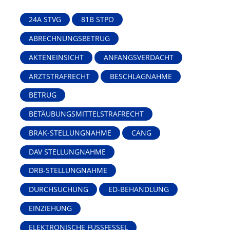
24A STVG
81B STPO
ABRECHNUNGSBETRUG
AKTENEINSICHT
ANFANGSVERDACHT
ARZTSTRAFRECHT
BESCHLAGNAHME
BETRUG
BETÄUBUNGSMITTELSTRAFRECHT
BRAK-STELLUNGNAHME
CANG
DAV STELLUNGNAHME
DRB-STELLUNGNAHME
DURCHSUCHUNG
ED-BEHANDLUNG
EINZIEHUNG
ELEKTRONISCHE FUSSFESSEL