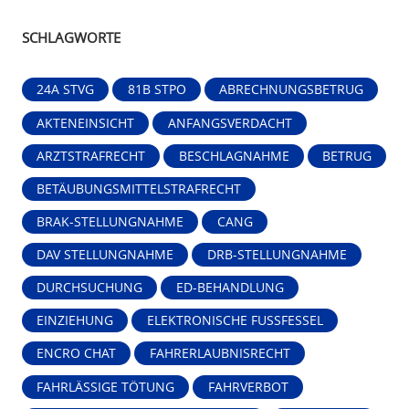
SCHLAGWORTE
24A STVG
81B STPO
ABRECHNUNGSBETRUG
AKTENEINSICHT
ANFANGSVERDACHT
ARZTSTRAFRECHT
BESCHLAGNAHME
BETRUG
BETÄUBUNGSMITTELSTRAFRECHT
BRAK-STELLUNGNAHME
CANG
DAV STELLUNGNAHME
DRB-STELLUNGNAHME
DURCHSUCHUNG
ED-BEHANDLUNG
EINZIEHUNG
ELEKTRONISCHE FUSSFESSEL
ENCRO CHAT
FAHRERLAUBNISRECHT
FAHRLÄSSIGE TÖTUNG
FAHRVERBOT