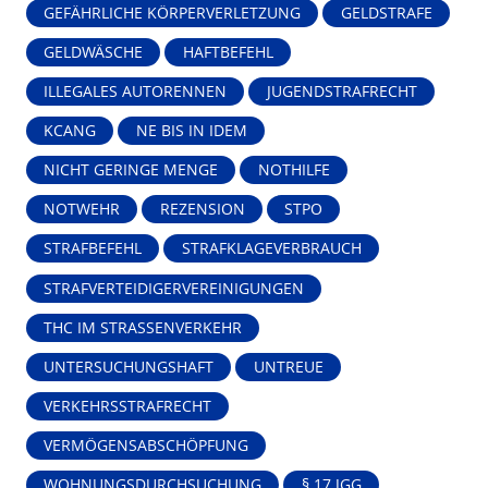
GEFÄHRLICHE KÖRPERVERLETZUNG
GELDSTRAFE
GELDWÄSCHE
HAFTBEFEHL
ILLEGALES AUTORENNEN
JUGENDSTRAFRECHT
KCANG
NE BIS IN IDEM
NICHT GERINGE MENGE
NOTHILFE
NOTWEHR
REZENSION
STPO
STRAFBEFEHL
STRAFKLAGEVERBRAUCH
STRAFVERTEIDIGERVEREINIGUNGEN
THC IM STRASSENVERKEHR
UNTERSUCHUNGSHAFT
UNTREUE
VERKEHRSSTRAFRECHT
VERMÖGENSABSCHÖPFUNG
WOHNUNGSDURCHSUCHUNG
§ 17 JGG