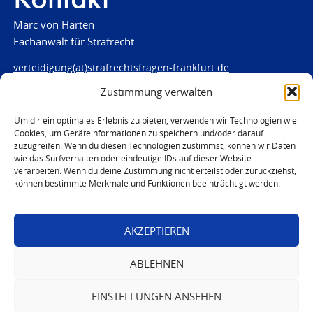
Kontakt
Marc von Harten
Fachanwalt für Strafrecht
verteidigung(at)strafrechtsfragen-frankfurt.de
Zustimmung verwalten
www.strafrechtsfragen-frankfurt.de
Louisenstraße 84
Um dir ein optimales Erlebnis zu bieten, verwenden wir Technologien wie
Cookies, um Geräteinformationen zu speichern und/oder darauf
61348 Bad Homburg
zuzugreifen. Wenn du diesen Technologien zustimmst, können wir Daten
Telefon:
06172 - 66 28 00
wie das Surfverhalten oder eindeutige IDs auf dieser Website
Telefax: 06172 - 66 28 01
verarbeiten. Wenn du deine Zustimmung nicht erteilst oder zurückziehst,
können bestimmte Merkmale und Funktionen beeinträchtigt werden.
In Notfällen
0171 - 691 67 67
AKZEPTIEREN
© 2026 Marc von Harten
ABLEHNEN
EINSTELLUNGEN ANSEHEN