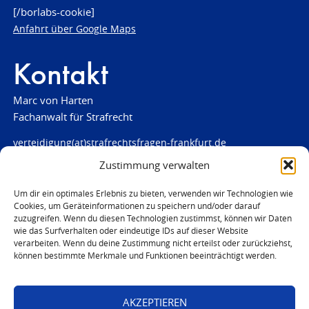
[/borlabs-cookie]
Anfahrt über Google Maps
Kontakt
Marc von Harten
Fachanwalt für Strafrecht
verteidigung(at)strafrechtsfragen-frankfurt.de
Zustimmung verwalten
www.strafrechtsfragen-frankfurt.de
Louisenstraße 84
Um dir ein optimales Erlebnis zu bieten, verwenden wir Technologien wie
Cookies, um Geräteinformationen zu speichern und/oder darauf
61348 Bad Homburg
zuzugreifen. Wenn du diesen Technologien zustimmst, können wir Daten
Telefon:
06172 - 66 28 00
wie das Surfverhalten oder eindeutige IDs auf dieser Website
verarbeiten. Wenn du deine Zustimmung nicht erteilst oder zurückziehst,
Telefax: 06172 - 66 28 01
können bestimmte Merkmale und Funktionen beeinträchtigt werden.
In Notfällen
0171 - 691 67 67
AKZEPTIEREN