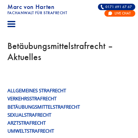
Marc von Harten
0171 691 67 67
FACHANWALT FÜR STRAFRECHT
LIVE CHAT
STRAFRECHT | RECHTSANWALT FÜR DIE VERTE
Betäubungsmittelstrafrecht –
Aktuelles
ALLGEMEINES STRAFRECHT
VERKEHRSSTRAFRECHT
BETÄUBUNGSMITTELSTRAFRECHT
SEXUALSTRAFRECHT
ARZTSTRAFRECHT
UMWELTSTRAFRECHT