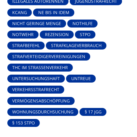
ILLEGALES AUTORENNEN
JUGENDSTRAFRECHT
KCANG
NE BIS IN IDEM
NICHT GERINGE MENGE
NOTHILFE
NOTWEHR
REZENSION
STPO
STRAFBEFEHL
STRAFKLAGEVERBRAUCH
STRAFVERTEIDIGERVEREINIGUNGEN
THC IM STRASSENVERKEHR
UNTERSUCHUNGSHAFT
UNTREUE
VERKEHRSSTRAFRECHT
VERMÖGENSABSCHÖPFUNG
WOHNUNGSDURCHSUCHUNG
§ 17 JGG
§ 153 STPO