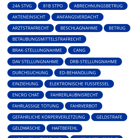
24A STVG
81B STPO
ABRECHNUNGSBETRUG
AKTENEINSICHT
ANFANGSVERDACHT
ARZTSTRAFRECHT
BESCHLAGNAHME
BETRUG
BETÄUBUNGSMITTELSTRAFRECHT
BRAK-STELLUNGNAHME
CANG
DAV STELLUNGNAHME
DRB-STELLUNGNAHME
DURCHSUCHUNG
ED-BEHANDLUNG
EINZIEHUNG
ELEKTRONISCHE FUSSFESSEL
ENCRO CHAT
FAHRERLAUBNISRECHT
FAHRLÄSSIGE TÖTUNG
FAHRVERBOT
GEFÄHRLICHE KÖRPERVERLETZUNG
GELDSTRAFE
GELDWÄSCHE
HAFTBEFEHL