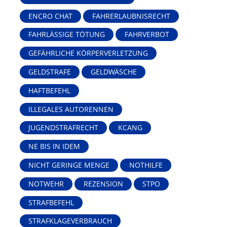
ENCRO CHAT
FAHRERLAUBNISRECHT
FAHRLÄSSIGE TÖTUNG
FAHRVERBOT
GEFÄHRLICHE KÖRPERVERLETZUNG
GELDSTRAFE
GELDWÄSCHE
HAFTBEFEHL
ILLEGALES AUTORENNEN
JUGENDSTRAFRECHT
KCANG
NE BIS IN IDEM
NICHT GERINGE MENGE
NOTHILFE
NOTWEHR
REZENSION
STPO
STRAFBEFEHL
STRAFKLAGEVERBRAUCH