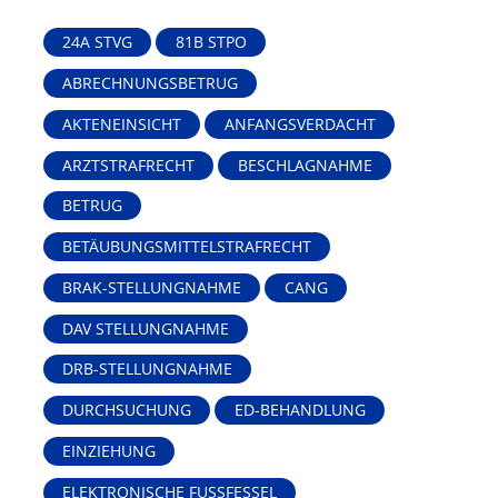
24A STVG
81B STPO
ABRECHNUNGSBETRUG
AKTENEINSICHT
ANFANGSVERDACHT
ARZTSTRAFRECHT
BESCHLAGNAHME
BETRUG
BETÄUBUNGSMITTELSTRAFRECHT
BRAK-STELLUNGNAHME
CANG
DAV STELLUNGNAHME
DRB-STELLUNGNAHME
DURCHSUCHUNG
ED-BEHANDLUNG
EINZIEHUNG
ELEKTRONISCHE FUSSFESSEL