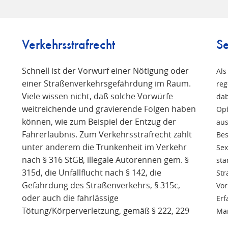
Verkehrsstrafrecht
Se
Schnell ist der Vorwurf einer Nötigung oder
Als
einer Straßenverkehrsgefährdung im Raum.
reg
Viele wissen nicht, daß solche Vorwürfe
n
dab
weitreichende und gravierende Folgen haben
Opf
können, wie zum Beispiel der Entzug der
aus
Fahrerlaubnis. Zum Verkehrsstrafrecht zählt
Bes
unter anderem die Trunkenheit im Verkehr
Sex
nach § 316 StGB, illegale Autorennen gem. §
sta
315d, die Unfallflucht nach § 142, die
Str
Gefährdung des Straßenverkehrs, § 315c,
Vor
oder auch die fahrlässige
Erf
Tötung/Körperverletzung, gemäß § 222, 229
Man