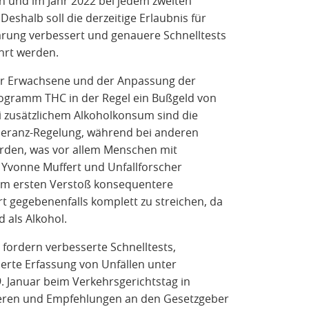
n und im Jahr 2022 bei jedem zweiten
Deshalb soll die derzeitige Erlaubnis für
ärung verbessert und genauere Schnelltests
hrt werden.
 für Erwachsene und der Anpassung der
nogramm THC in der Regel ein Bußgeld von
i zusätzlichem Alkoholkonsum sind die
Toleranz-Regelung, während bei anderen
erden, was vor allem Menschen mit
Yvonne Muffert und Unfallforscher
eim ersten Verstoß konsequentere
gegebenenfalls komplett zu streichen, da
 als Alkohol.
fordern verbesserte Schnelltests,
ierte Erfassung von Unfällen unter
9. Januar beim Verkehrsgerichtstag in
zieren und Empfehlungen an den Gesetzgeber