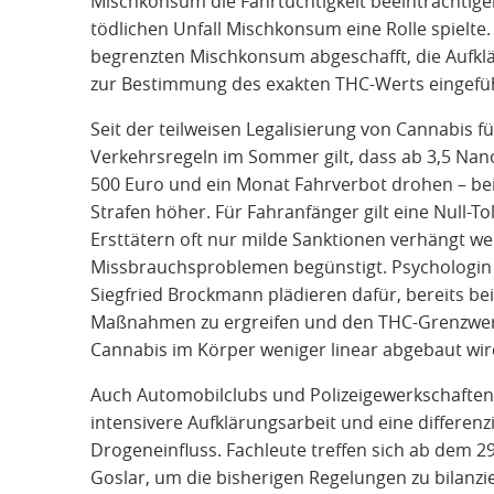
Mischkonsum die Fahrtüchtigkeit beeinträchtige
tödlichen Unfall Mischkonsum eine Rolle spielte. 
begrenzten Mischkonsum abgeschafft, die Aufkl
zur Bestimmung des exakten THC-Werts eingefü
Seit der teilweisen Legalisierung von Cannabis
Verkehrsregeln im Sommer gilt, dass ab 3,5 Na
500 Euro und ein Monat Fahrverbot drohen – be
Strafen höher. Für Fahranfänger gilt eine Null-
Ersttätern oft nur milde Sanktionen verhängt w
Missbrauchsproblemen begünstigt. Psychologin 
Siegfried Brockmann plädieren dafür, bereits b
Maßnahmen zu ergreifen und den THC-Grenzwert 
Cannabis im Körper weniger linear abgebaut wird
Auch Automobilclubs und Polizeigewerkschaften 
intensivere Aufklärungsarbeit und eine differenz
Drogeneinfluss. Fachleute treffen sich ab dem 2
Goslar, um die bisherigen Regelungen zu bilan