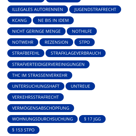
ILLEGALES AUTORENNEN
JUGENDSTRAFRECHT
KCANG
NE BIS IN IDEM
NICHT GERINGE MENGE
NOTHILFE
NOTWEHR
REZENSION
STPO
STRAFBEFEHL
STRAFKLAGEVERBRAUCH
STRAFVERTEIDIGERVEREINIGUNGEN
THC IM STRASSENVERKEHR
UNTERSUCHUNGSHAFT
UNTREUE
VERKEHRSSTRAFRECHT
VERMÖGENSABSCHÖPFUNG
WOHNUNGSDURCHSUCHUNG
§ 17 JGG
§ 153 STPO