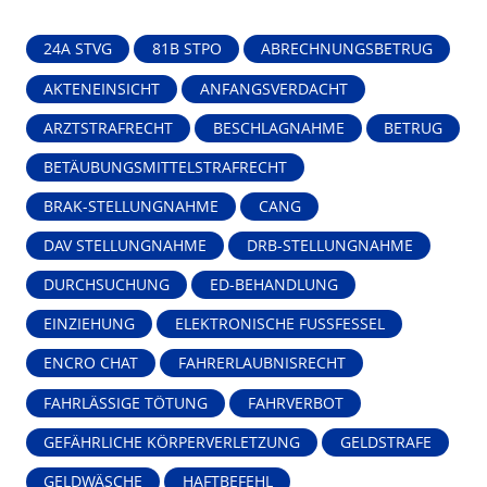
24A STVG
81B STPO
ABRECHNUNGSBETRUG
AKTENEINSICHT
ANFANGSVERDACHT
ARZTSTRAFRECHT
BESCHLAGNAHME
BETRUG
BETÄUBUNGSMITTELSTRAFRECHT
BRAK-STELLUNGNAHME
CANG
DAV STELLUNGNAHME
DRB-STELLUNGNAHME
DURCHSUCHUNG
ED-BEHANDLUNG
EINZIEHUNG
ELEKTRONISCHE FUSSFESSEL
ENCRO CHAT
FAHRERLAUBNISRECHT
FAHRLÄSSIGE TÖTUNG
FAHRVERBOT
GEFÄHRLICHE KÖRPERVERLETZUNG
GELDSTRAFE
GELDWÄSCHE
HAFTBEFEHL