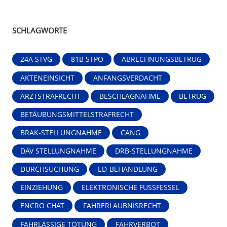
SCHLAGWORTE
24A STVG
81B STPO
ABRECHNUNGSBETRUG
AKTENEINSICHT
ANFANGSVERDACHT
ARZTSTRAFRECHT
BESCHLAGNAHME
BETRUG
BETÄUBUNGSMITTELSTRAFRECHT
BRAK-STELLUNGNAHME
CANG
DAV STELLUNGNAHME
DRB-STELLUNGNAHME
DURCHSUCHUNG
ED-BEHANDLUNG
EINZIEHUNG
ELEKTRONISCHE FUSSFESSEL
ENCRO CHAT
FAHRERLAUBNISRECHT
FAHRLÄSSIGE TÖTUNG
FAHRVERBOT