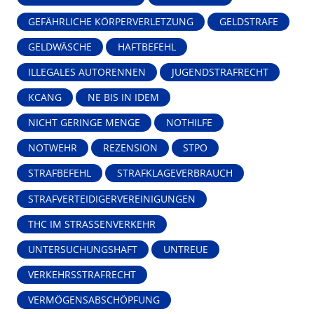
GEFÄHRLICHE KÖRPERVERLETZUNG
GELDSTRAFE
GELDWÄSCHE
HAFTBEFEHL
ILLEGALES AUTORENNEN
JUGENDSTRAFRECHT
KCANG
NE BIS IN IDEM
NICHT GERINGE MENGE
NOTHILFE
NOTWEHR
REZENSION
STPO
STRAFBEFEHL
STRAFKLAGEVERBRAUCH
STRAFVERTEIDIGERVEREINIGUNGEN
THC IM STRASSENVERKEHR
UNTERSUCHUNGSHAFT
UNTREUE
VERKEHRSSTRAFRECHT
VERMÖGENSABSCHÖPFUNG