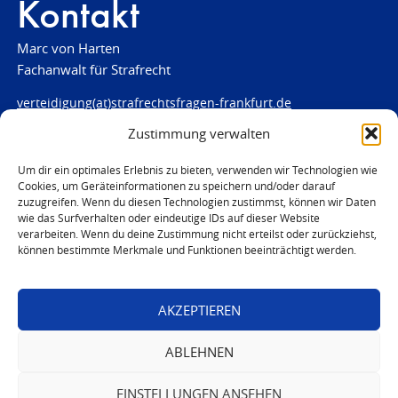
Kontakt
Marc von Harten
Fachanwalt für Strafrecht
verteidigung(at)strafrechtsfragen-frankfurt.de
Zustimmung verwalten
www.strafrechtsfragen-frankfurt.de
Louisenstraße 84
Um dir ein optimales Erlebnis zu bieten, verwenden wir Technologien wie
Cookies, um Geräteinformationen zu speichern und/oder darauf
61348 Bad Homburg
zuzugreifen. Wenn du diesen Technologien zustimmst, können wir Daten
Telefon:
06172 - 66 28 00
wie das Surfverhalten oder eindeutige IDs auf dieser Website
Telefax: 06172 - 66 28 01
verarbeiten. Wenn du deine Zustimmung nicht erteilst oder zurückziehst,
können bestimmte Merkmale und Funktionen beeinträchtigt werden.
In Notfällen
0171 - 691 67 67
AKZEPTIEREN
© 2026 Marc von Harten
ABLEHNEN
EINSTELLUNGEN ANSEHEN