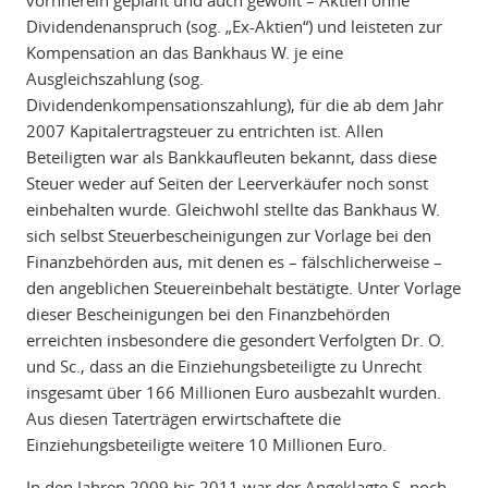
vornherein geplant und auch gewollt – Aktien ohne
Dividendenanspruch (sog. „Ex-Aktien“) und leisteten zur
Kompensation an das Bankhaus W. je eine
Ausgleichszahlung (sog.
Dividendenkompensationszahlung), für die ab dem Jahr
2007 Kapitalertragsteuer zu entrichten ist. Allen
Beteiligten war als Bankkaufleuten bekannt, dass diese
Steuer weder auf Seiten der Leerverkäufer noch sonst
einbehalten wurde. Gleichwohl stellte das Bankhaus W.
sich selbst Steuerbescheinigungen zur Vorlage bei den
Finanzbehörden aus, mit denen es – fälschlicherweise –
den angeblichen Steuereinbehalt bestätigte. Unter Vorlage
dieser Bescheinigungen bei den Finanzbehörden
erreichten insbesondere die gesondert Verfolgten Dr. O.
und Sc., dass an die Einziehungsbeteiligte zu Unrecht
insgesamt über 166 Millionen Euro ausbezahlt wurden.
Aus diesen Taterträgen erwirtschaftete die
Einziehungsbeteiligte weitere 10 Millionen Euro.
In den Jahren 2009 bis 2011 war der Angeklagte S. noch