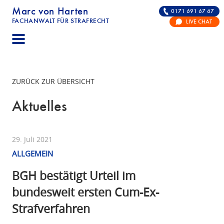
Marc von Harten
0171 691 67 67
FACHANWALT FÜR STRAFRECHT
LIVE CHAT
STRAFRECHT | RECHTSANWALT FÜR DIE VERTE
ZURÜCK ZUR ÜBERSICHT
Aktuelles
29. Juli 2021
ALLGEMEIN
BGH bestätigt Urteil im
bundesweit ersten Cum-Ex-
Strafverfahren