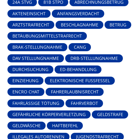
24A STVG
81B STPO
ABRECHNUNGSBETRUG
AKTENEINSICHT
ANFANGSVERDACHT
ARZTSTRAFRECHT
BESCHLAGNAHME
BETRUG
BETÄUBUNGSMITTELSTRAFRECHT
BRAK-STELLUNGNAHME
CANG
DAV STELLUNGNAHME
DRB-STELLUNGNAHME
DURCHSUCHUNG
ED-BEHANDLUNG
EINZIEHUNG
ELEKTRONISCHE FUSSFESSEL
ENCRO CHAT
FAHRERLAUBNISRECHT
FAHRLÄSSIGE TÖTUNG
FAHRVERBOT
GEFÄHRLICHE KÖRPERVERLETZUNG
GELDSTRAFE
GELDWÄSCHE
HAFTBEFEHL
ILLEGALES AUTORENNEN
JUGENDSTRAFRECHT