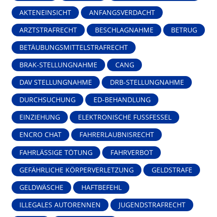
AKTENEINSICHT
ANFANGSVERDACHT
ARZTSTRAFRECHT
BESCHLAGNAHME
BETRUG
BETÄUBUNGSMITTELSTRAFRECHT
BRAK-STELLUNGNAHME
CANG
DAV STELLUNGNAHME
DRB-STELLUNGNAHME
DURCHSUCHUNG
ED-BEHANDLUNG
EINZIEHUNG
ELEKTRONISCHE FUSSFESSEL
ENCRO CHAT
FAHRERLAUBNISRECHT
FAHRLÄSSIGE TÖTUNG
FAHRVERBOT
GEFÄHRLICHE KÖRPERVERLETZUNG
GELDSTRAFE
GELDWÄSCHE
HAFTBEFEHL
ILLEGALES AUTORENNEN
JUGENDSTRAFRECHT