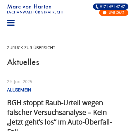
Marc von Harten
0171 691 67 67
FACHANWALT FÜR STRAFRECHT
LIVE CHAT
STRAFRECHT | RECHTSANWALT FÜR DIE VERTE
ZURÜCK ZUR ÜBERSICHT
Aktuelles
29. Juni 2025
ALLGEMEIN
BGH stoppt Raub-Urteil wegen
falscher Versuchsanalyse – Kein
„Jetzt geht’s los“ im Auto-Überfall-