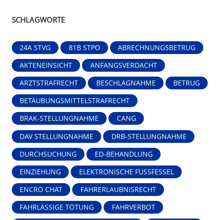
SCHLAGWORTE
24A STVG
81B STPO
ABRECHNUNGSBETRUG
AKTENEINSICHT
ANFANGSVERDACHT
ARZTSTRAFRECHT
BESCHLAGNAHME
BETRUG
BETÄUBUNGSMITTELSTRAFRECHT
BRAK-STELLUNGNAHME
CANG
DAV STELLUNGNAHME
DRB-STELLUNGNAHME
DURCHSUCHUNG
ED-BEHANDLUNG
EINZIEHUNG
ELEKTRONISCHE FUSSFESSEL
ENCRO CHAT
FAHRERLAUBNISRECHT
FAHRLÄSSIGE TÖTUNG
FAHRVERBOT