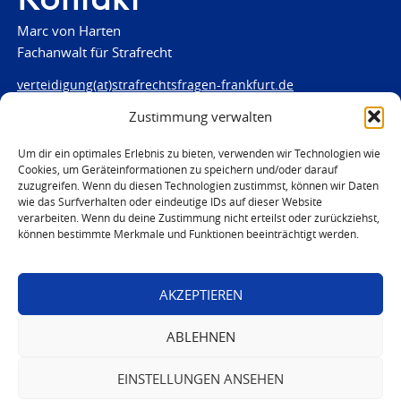
Marc von Harten
Fachanwalt für Strafrecht
verteidigung(at)strafrechtsfragen-frankfurt.de
Zustimmung verwalten
www.strafrechtsfragen-frankfurt.de
Louisenstraße 84
Um dir ein optimales Erlebnis zu bieten, verwenden wir Technologien wie
Cookies, um Geräteinformationen zu speichern und/oder darauf
61348 Bad Homburg
zuzugreifen. Wenn du diesen Technologien zustimmst, können wir Daten
Telefon:
06172 - 66 28 00
wie das Surfverhalten oder eindeutige IDs auf dieser Website
Telefax: 06172 - 66 28 01
verarbeiten. Wenn du deine Zustimmung nicht erteilst oder zurückziehst,
können bestimmte Merkmale und Funktionen beeinträchtigt werden.
In Notfällen
0171 - 691 67 67
AKZEPTIEREN
© 2026 Marc von Harten
ABLEHNEN
EINSTELLUNGEN ANSEHEN