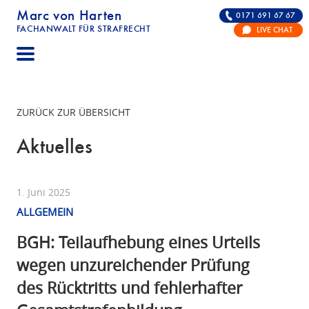
Marc von Harten
0171 691 67 67
FACHANWALT FÜR STRAFRECHT
LIVE CHAT
STRAFRECHT | RECHTSANWALT FÜR DIE VERTE
ZURÜCK ZUR ÜBERSICHT
Aktuelles
1. Juni 2025
ALLGEMEIN
BGH: Teilaufhebung eines Urteils
wegen unzureichender Prüfung
des Rücktritts und fehlerhafter