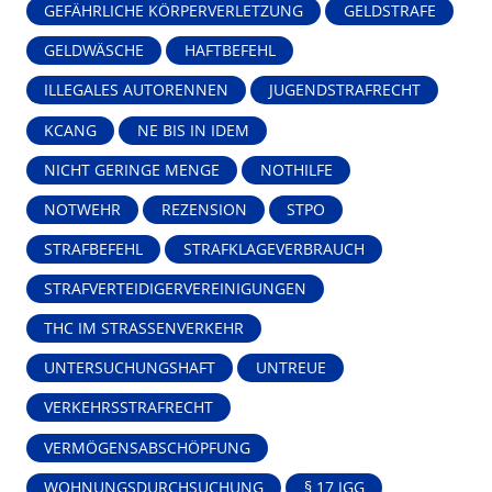
GEFÄHRLICHE KÖRPERVERLETZUNG
GELDSTRAFE
GELDWÄSCHE
HAFTBEFEHL
ILLEGALES AUTORENNEN
JUGENDSTRAFRECHT
KCANG
NE BIS IN IDEM
NICHT GERINGE MENGE
NOTHILFE
NOTWEHR
REZENSION
STPO
STRAFBEFEHL
STRAFKLAGEVERBRAUCH
STRAFVERTEIDIGERVEREINIGUNGEN
THC IM STRASSENVERKEHR
UNTERSUCHUNGSHAFT
UNTREUE
VERKEHRSSTRAFRECHT
VERMÖGENSABSCHÖPFUNG
WOHNUNGSDURCHSUCHUNG
§ 17 JGG