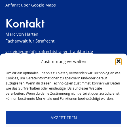
Anfahrt über Google Maps
Kontakt
Marc von Harten
Fachanwalt für Strafrecht
verteidigung(at)strafrechtsfragen-frankfurt.de
Zustimmung verwalten
www.strafrechtsfragen-frankfurt.de
Louisenstraße 84
Um dir ein optimales Erlebnis zu bieten, verwenden wir Technologien wie
Cookies, um Geräteinformationen zu speichern und/oder darauf
61348 Bad Homburg
zuzugreifen. Wenn du diesen Technologien zustimmst, können wir Daten
Telefon:
06172 - 66 28 00
wie das Surfverhalten oder eindeutige IDs auf dieser Website
Telefax: 06172 - 66 28 01
verarbeiten. Wenn du deine Zustimmung nicht erteilst oder zurückziehst,
können bestimmte Merkmale und Funktionen beeinträchtigt werden.
In Notfällen
0171 - 691 67 67
AKZEPTIEREN