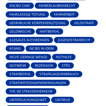
ENCRO CHAT
FAHRERLAUBNISRECHT
FAHRLÄSSIGE TÖTUNG
FAHRVERBOT
GEFÄHRLICHE KÖRPERVERLETZUNG
GELDSTRAFE
GELDWÄSCHE
HAFTBEFEHL
ILLEGALES AUTORENNEN
JUGENDSTRAFRECHT
KCANG
NE BIS IN IDEM
NICHT GERINGE MENGE
NOTHILFE
NOTWEHR
REZENSION
STPO
STRAFBEFEHL
STRAFKLAGEVERBRAUCH
STRAFVERTEIDIGERVEREINIGUNGEN
THC IM STRASSENVERKEHR
UNTERSUCHUNGSHAFT
UNTREUE