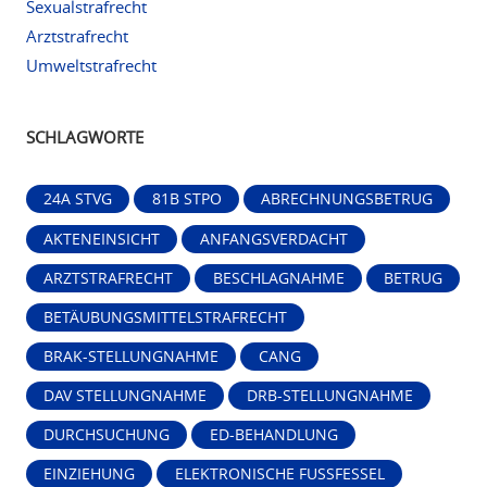
Sexualstrafrecht
Arztstrafrecht
Umweltstrafrecht
SCHLAGWORTE
24A STVG
81B STPO
ABRECHNUNGSBETRUG
AKTENEINSICHT
ANFANGSVERDACHT
ARZTSTRAFRECHT
BESCHLAGNAHME
BETRUG
BETÄUBUNGSMITTELSTRAFRECHT
BRAK-STELLUNGNAHME
CANG
DAV STELLUNGNAHME
DRB-STELLUNGNAHME
DURCHSUCHUNG
ED-BEHANDLUNG
EINZIEHUNG
ELEKTRONISCHE FUSSFESSEL