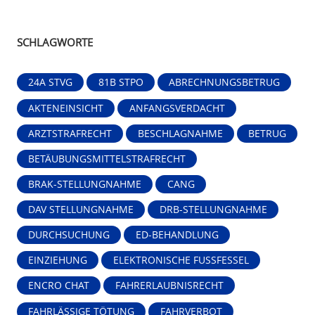
SCHLAGWORTE
24A STVG
81B STPO
ABRECHNUNGSBETRUG
AKTENEINSICHT
ANFANGSVERDACHT
ARZTSTRAFRECHT
BESCHLAGNAHME
BETRUG
BETÄUBUNGSMITTELSTRAFRECHT
BRAK-STELLUNGNAHME
CANG
DAV STELLUNGNAHME
DRB-STELLUNGNAHME
DURCHSUCHUNG
ED-BEHANDLUNG
EINZIEHUNG
ELEKTRONISCHE FUSSFESSEL
ENCRO CHAT
FAHRERLAUBNISRECHT
FAHRLÄSSIGE TÖTUNG
FAHRVERBOT