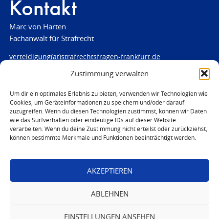
Kontakt
Marc von Harten
Fachanwalt für Strafrecht
verteidigung(at)strafrechtsfragen-frankfurt.de
Zustimmung verwalten
www.strafrechtsfragen-frankfurt.de
Louisenstraße 84
Um dir ein optimales Erlebnis zu bieten, verwenden wir Technologien wie
Cookies, um Geräteinformationen zu speichern und/oder darauf
61348 Bad Homburg
zuzugreifen. Wenn du diesen Technologien zustimmst, können wir Daten
Telefon:
06172 - 66 28 00
wie das Surfverhalten oder eindeutige IDs auf dieser Website
Telefax: 06172 - 66 28 01
verarbeiten. Wenn du deine Zustimmung nicht erteilst oder zurückziehst,
können bestimmte Merkmale und Funktionen beeinträchtigt werden.
In Notfällen
0171 - 691 67 67
AKZEPTIEREN
© 2026 Marc von Harten
ABLEHNEN
EINSTELLUNGEN ANSEHEN