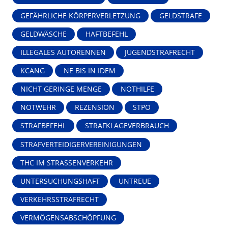
GEFÄHRLICHE KÖRPERVERLETZUNG
GELDSTRAFE
GELDWÄSCHE
HAFTBEFEHL
ILLEGALES AUTORENNEN
JUGENDSTRAFRECHT
KCANG
NE BIS IN IDEM
NICHT GERINGE MENGE
NOTHILFE
NOTWEHR
REZENSION
STPO
STRAFBEFEHL
STRAFKLAGEVERBRAUCH
STRAFVERTEIDIGERVEREINIGUNGEN
THC IM STRASSENVERKEHR
UNTERSUCHUNGSHAFT
UNTREUE
VERKEHRSSTRAFRECHT
VERMÖGENSABSCHÖPFUNG