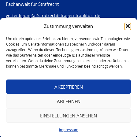
Fachanwalt für Strafrecht
verteidigung(at)strafrechtsfragen-frankfurt.de
Zustimmung verwalten
www.strafrechtsfragen-frankfurt.de
Louisenstraße 84
Um dir ein optimales Erlebnis zu bieten, verwenden wir Technologien wie
Cookies, um Geräteinformationen zu speichern und/oder darauf
61348 Bad Homburg
zuzugreifen. Wenn du diesen Technologien zustimmst, können wir Daten
Telefon:
06172 - 66 28 00
wie das Surfverhalten oder eindeutige IDs auf dieser Website
Telefax: 06172 - 66 28 01
verarbeiten. Wenn du deine Zustimmung nicht erteilst oder zurückziehst,
können bestimmte Merkmale und Funktionen beeinträchtigt werden.
In Notfällen
0171 - 691 67 67
AKZEPTIEREN
© 2026 Marc von Harten
ABLEHNEN
EINSTELLUNGEN ANSEHEN
Impressum