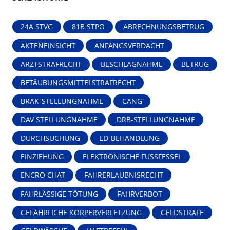
24A STVG
81B STPO
ABRECHNUNGSBETRUG
AKTENEINSICHT
ANFANGSVERDACHT
ARZTSTRAFRECHT
BESCHLAGNAHME
BETRUG
BETÄUBUNGSMITTELSTRAFRECHT
BRAK-STELLUNGNAHME
CANG
DAV STELLUNGNAHME
DRB-STELLUNGNAHME
DURCHSUCHUNG
ED-BEHANDLUNG
EINZIEHUNG
ELEKTRONISCHE FUSSFESSEL
ENCRO CHAT
FAHRERLAUBNISRECHT
FAHRLÄSSIGE TÖTUNG
FAHRVERBOT
GEFÄHRLICHE KÖRPERVERLETZUNG
GELDSTRAFE