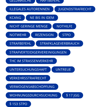
GELDWÄSCHE
HAFTBEFEHL
ILLEGALES AUTORENNEN
JUGENDSTRAFRECHT
KCANG
NE BIS IN IDEM
NICHT GERINGE MENGE
NOTHILFE
NOTWEHR
REZENSION
STPO
STRAFBEFEHL
STRAFKLAGEVERBRAUCH
STRAFVERTEIDIGERVEREINIGUNGEN
THC IM STRASSENVERKEHR
UNTERSUCHUNGSHAFT
UNTREUE
VERKEHRSSTRAFRECHT
VERMÖGENSABSCHÖPFUNG
WOHNUNGSDURCHSUCHUNG
§ 17 JGG
§ 153 STPO