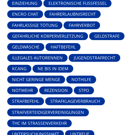
EINZIEHUNG
ELEKTRONISCHE FUSSFESSEL
ENCRO CHAT
FAHRERLAUBNISRECHT
FAHRLÄSSIGE TÖTUNG
FAHRVERBOT
GEFÄHRLICHE KÖRPERVERLETZUNG
GELDSTRAFE
GELDWÄSCHE
HAFTBEFEHL
ILLEGALES AUTORENNEN
JUGENDSTRAFRECHT
KCANG
NE BIS IN IDEM
NICHT GERINGE MENGE
NOTHILFE
NOTWEHR
REZENSION
STPO
STRAFBEFEHL
STRAFKLAGEVERBRAUCH
STRAFVERTEIDIGERVEREINIGUNGEN
THC IM STRASSENVERKEHR
UNTERSUCHUNGSHAFT
UNTREUE