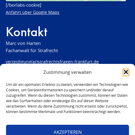
[/borlabs-cookie]
Anfahrt über Google Maps
Kontakt
Marc von Harten
Fachanwalt für Strafrecht
verteidigung(at)strafrechtsfragen-frankfurt.de
Zustimmung verwalten
www.strafrechtsfragen-frankfurt.de
Louisenstraße 84
Um dir ein optimales Erlebnis zu bieten, verwenden wir Technologien wie
Cookies, um Geräteinformationen zu speichern und/oder darauf
61348 Bad Homburg
zuzugreifen. Wenn du diesen Technologien zustimmst, können wir Daten
Telefon:
06172 - 66 28 00
wie das Surfverhalten oder eindeutige IDs auf dieser Website
Telefax: 06172 - 66 28 01
verarbeiten. Wenn du deine Zustimmung nicht erteilst oder zurückziehst,
können bestimmte Merkmale und Funktionen beeinträchtigt werden.
In Notfällen
0171 - 691 67 67
AKZEPTIEREN