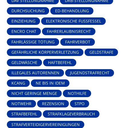
DAV STELLUNGNAHME
DRB-STELLUNGNAHME
DURCHSUCHUNG
ED-BEHANDLUNG
EINZIEHUNG
ELEKTRONISCHE FUSSFESSEL
ENCRO CHAT
FAHRERLAUBNISRECHT
FAHRLÄSSIGE TÖTUNG
FAHRVERBOT
GEFÄHRLICHE KÖRPERVERLETZUNG
GELDSTRAFE
GELDWÄSCHE
HAFTBEFEHL
ILLEGALES AUTORENNEN
JUGENDSTRAFRECHT
KCANG
NE BIS IN IDEM
NICHT GERINGE MENGE
NOTHILFE
NOTWEHR
REZENSION
STPO
STRAFBEFEHL
STRAFKLAGEVERBRAUCH
STRAFVERTEIDIGERVEREINIGUNGEN