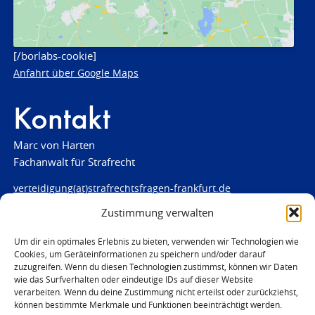
[/borlabs-cookie]
Anfahrt über Google Maps
Kontakt
Marc von Harten
Fachanwalt für Strafrecht
verteidigung(at)strafrechtsfragen-frankfurt.de
Zustimmung verwalten
www.strafrechtsfragen-frankfurt.de
Louisenstraße 84
Um dir ein optimales Erlebnis zu bieten, verwenden wir Technologien wie
Cookies, um Geräteinformationen zu speichern und/oder darauf
61348 Bad Homburg
zuzugreifen. Wenn du diesen Technologien zustimmst, können wir Daten
Telefon:
06172 - 66 28 00
wie das Surfverhalten oder eindeutige IDs auf dieser Website
Telefax: 06172 - 66 28 01
verarbeiten. Wenn du deine Zustimmung nicht erteilst oder zurückziehst,
können bestimmte Merkmale und Funktionen beeinträchtigt werden.