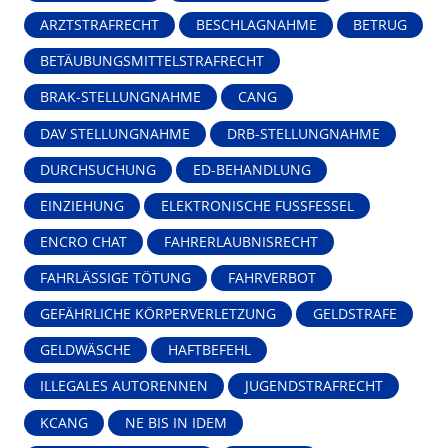
ARZTSTRAFRECHT
BESCHLAGNAHME
BETRUG
BETÄUBUNGSMITTELSTRAFRECHT
BRAK-STELLUNGNAHME
CANG
DAV STELLUNGNAHME
DRB-STELLUNGNAHME
DURCHSUCHUNG
ED-BEHANDLUNG
EINZIEHUNG
ELEKTRONISCHE FUSSFESSEL
ENCRO CHAT
FAHRERLAUBNISRECHT
FAHRLÄSSIGE TÖTUNG
FAHRVERBOT
GEFÄHRLICHE KÖRPERVERLETZUNG
GELDSTRAFE
GELDWÄSCHE
HAFTBEFEHL
ILLEGALES AUTORENNEN
JUGENDSTRAFRECHT
KCANG
NE BIS IN IDEM