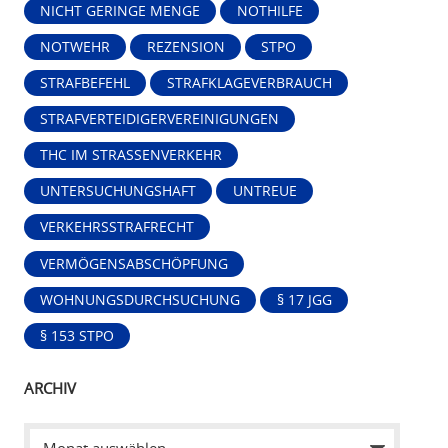
NICHT GERINGE MENGE
NOTHILFE
NOTWEHR
REZENSION
STPO
STRAFBEFEHL
STRAFKLAGEVERBRAUCH
STRAFVERTEIDIGERVEREINIGUNGEN
THC IM STRASSENVERKEHR
UNTERSUCHUNGSHAFT
UNTREUE
VERKEHRSSTRAFRECHT
VERMÖGENSABSCHÖPFUNG
WOHNUNGSDURCHSUCHUNG
§ 17 JGG
§ 153 STPO
ARCHIV