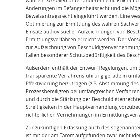
wahren. So sollen unter anderem eine Pflicht für
Änderungen im Befangenheitsrecht und die Mögli
Beweisantragsrecht eingeführt werden. Eine wes
Optimierung zur Ermittlung des wahren Sachverh
Einsatz audiovisueller Aufzeichnungen von Be
Ermittlungsverfahren erreicht werden. Der Vorsch
zur Aufzeichnung von Beschuldigtenvernehmunge
Fällen besonderer Schutzbedürftigkeit des Besch
Außerdem enthält der Entwurf Regelungen, um 
transparente Verfahrensführung gerade in umfa
Effektivierung beizutragen (z.B. Abstimmung de
Prozessbeteiligten bei umfangreichen Verfahren
und durch die Stärkung der Beschuldigtenrechte
Streitigkeiten in der Hauptverhandlung vorzubeug
richterlichen Vernehmungen im Ermittlungsverf
Zur zukünftigen Erfassung auch des sogenannt
ist mit der am Tatort aufgefunden zwar nicht iden