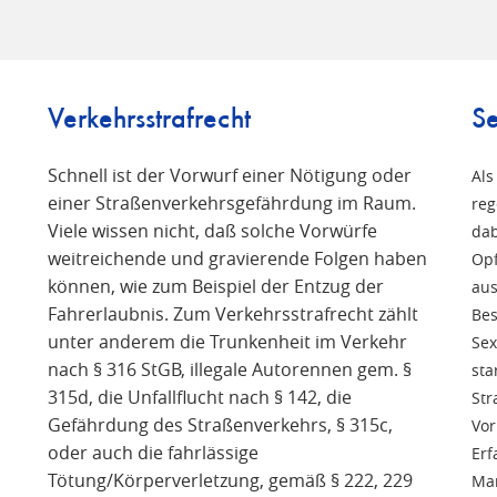
Verkehrsstrafrecht
Se
Schnell ist der Vorwurf einer Nötigung oder
Als
einer Straßenverkehrsgefährdung im Raum.
reg
Viele wissen nicht, daß solche Vorwürfe
n
dab
weitreichende und gravierende Folgen haben
Opf
können, wie zum Beispiel der Entzug der
aus
Fahrerlaubnis. Zum Verkehrsstrafrecht zählt
Bes
unter anderem die Trunkenheit im Verkehr
Sex
nach § 316 StGB, illegale Autorennen gem. §
sta
315d, die Unfallflucht nach § 142, die
Str
Gefährdung des Straßenverkehrs, § 315c,
Vor
oder auch die fahrlässige
Erf
Tötung/Körperverletzung, gemäß § 222, 229
Man