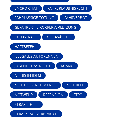
ENCRO CHAT
FAHRERLAUBNISRECHT
FAHRLÄSSIGE TÖTUNG
FAHRVERBOT
GEFÄHRLICHE KÖRPERVERLETZUNG
GELDSTRAFE
GELDWÄSCHE
HAFTBEFEHL
ILLEGALES AUTORENNEN
JUGENDSTRAFRECHT
KCANG
NE BIS IN IDEM
NICHT GERINGE MENGE
NOTHILFE
NOTWEHR
REZENSION
STPO
STRAFBEFEHL
STRAFKLAGEVERBRAUCH