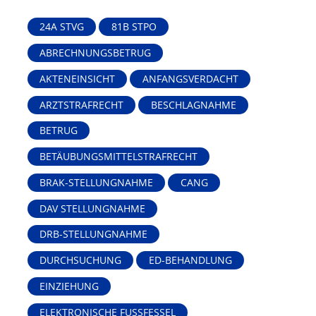
24A STVG
81B STPO
ABRECHNUNGSBETRUG
AKTENEINSICHT
ANFANGSVERDACHT
ARZTSTRAFRECHT
BESCHLAGNAHME
BETRUG
BETÄUBUNGSMITTELSTRAFRECHT
BRAK-STELLUNGNAHME
CANG
DAV STELLUNGNAHME
DRB-STELLUNGNAHME
DURCHSUCHUNG
ED-BEHANDLUNG
EINZIEHUNG
ELEKTRONISCHE FUSSFESSEL