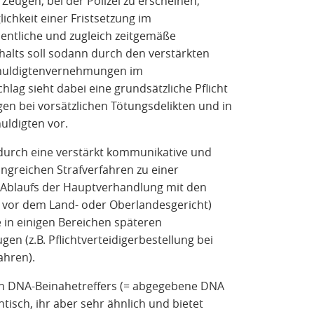
 Zeugen, bei der Polizei zu erscheinen,
chkeit einer Fristsetzung im
entliche und zugleich zeitgemäße
alts soll sodann durch den verstärkten
schuldigtenvernehmungen im
lag sieht dabei eine grundsätzliche Pflicht
n bei vorsätzlichen Tötungsdelikten und in
uldigten vor.
durch eine verstärkt kommunikative und
ngreichen Strafverfahren zu einer
s Ablaufs der Hauptverhandlung mit den
 vor dem Land- oder Oberlandesgericht)
 in einigen Bereichen späteren
en (z.B. Pflichtverteidigerbestellung bei
ahren).
en DNA-Beinahetreffers (= abgegebene DNA
tisch, ihr aber sehr ähnlich und bietet