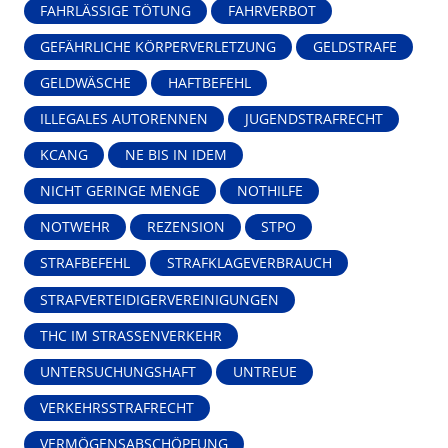
FAHRLÄSSIGE TÖTUNG
FAHRVERBOT
GEFÄHRLICHE KÖRPERVERLETZUNG
GELDSTRAFE
GELDWÄSCHE
HAFTBEFEHL
ILLEGALES AUTORENNEN
JUGENDSTRAFRECHT
KCANG
NE BIS IN IDEM
NICHT GERINGE MENGE
NOTHILFE
NOTWEHR
REZENSION
STPO
STRAFBEFEHL
STRAFKLAGEVERBRAUCH
STRAFVERTEIDIGERVEREINIGUNGEN
THC IM STRASSENVERKEHR
UNTERSUCHUNGSHAFT
UNTREUE
VERKEHRSSTRAFRECHT
VERMÖGENSABSCHÖPFUNG