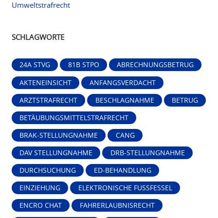
Umweltstrafrecht
SCHLAGWORTE
24A STVG
81B STPO
ABRECHNUNGSBETRUG
AKTENEINSICHT
ANFANGSVERDACHT
ARZTSTRAFRECHT
BESCHLAGNAHME
BETRUG
BETÄUBUNGSMITTELSTRAFRECHT
BRAK-STELLUNGNAHME
CANG
DAV STELLUNGNAHME
DRB-STELLUNGNAHME
DURCHSUCHUNG
ED-BEHANDLUNG
EINZIEHUNG
ELEKTRONISCHE FUSSFESSEL
ENCRO CHAT
FAHRERLAUBNISRECHT