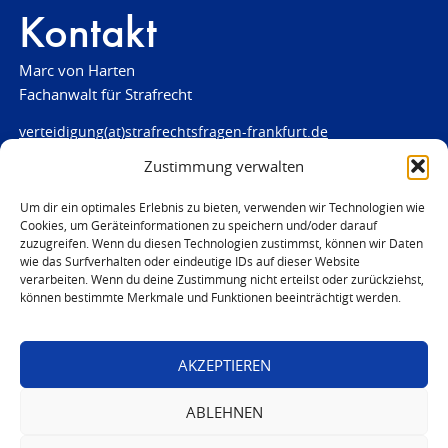
Kontakt
Marc von Harten
Fachanwalt für Strafrecht
verteidigung(at)strafrechtsfragen-frankfurt.de
Zustimmung verwalten
www.strafrechtsfragen-frankfurt.de
Louisenstraße 84
Um dir ein optimales Erlebnis zu bieten, verwenden wir Technologien wie
Cookies, um Geräteinformationen zu speichern und/oder darauf
61348 Bad Homburg
zuzugreifen. Wenn du diesen Technologien zustimmst, können wir Daten
Telefon:
06172 - 66 28 00
wie das Surfverhalten oder eindeutige IDs auf dieser Website
Telefax: 06172 - 66 28 01
verarbeiten. Wenn du deine Zustimmung nicht erteilst oder zurückziehst,
können bestimmte Merkmale und Funktionen beeinträchtigt werden.
In Notfällen
0171 - 691 67 67
AKZEPTIEREN
© 2026 Marc von Harten
ABLEHNEN