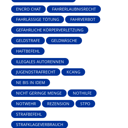
ENCRO CHAT
FAHRERLAUBNISRECHT
FAHRLÄSSIGE TÖTUNG
FAHRVERBOT
GEFÄHRLICHE KÖRPERVERLETZUNG
GELDSTRAFE
GELDWÄSCHE
HAFTBEFEHL
ILLEGALES AUTORENNEN
JUGENDSTRAFRECHT
KCANG
NE BIS IN IDEM
NICHT GERINGE MENGE
NOTHILFE
NOTWEHR
REZENSION
STPO
STRAFBEFEHL
STRAFKLAGEVERBRAUCH