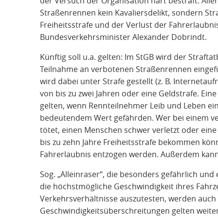
der Versuch der Organisation hart bestraft. Allen
Straßenrennen kein Kavaliersdelikt, sondern Stra
Freiheitsstrafe und der Verlust der Fahrerlaubni
Bundesverkehrsminister Alexander Dobrindt.
Künftig soll u.a. gelten: Im StGB wird der Straf
Teilnahme an verbotenen Straßenrennen eingefü
wird dabei unter Strafe gestellt (z. B. Internetaufr
von bis zu zwei Jahren oder eine Geldstrafe. Eine
gelten, wenn Rennteilnehmer Leib und Leben e
bedeutendem Wert gefährden. Wer bei einem v
tötet, einen Menschen schwer verletzt oder eine
bis zu zehn Jahre Freiheitsstrafe bekommen könn
Fahrerlaubnis entzogen werden. Außerdem kann
Sog. „Alleinraser“, die besonders gefährlich und
die höchstmögliche Geschwindigkeit ihres Fahrz
Verkehrsverhältnisse auszutesten, werden auch 
Geschwindigkeitsüberschreitungen gelten weiter