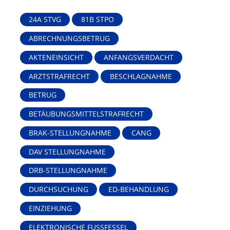
24A STVG
81B STPO
ABRECHNUNGSBETRUG
AKTENEINSICHT
ANFANGSVERDACHT
ARZTSTRAFRECHT
BESCHLAGNAHME
BETRUG
BETÄUBUNGSMITTELSTRAFRECHT
BRAK-STELLUNGNAHME
CANG
DAV STELLUNGNAHME
DRB-STELLUNGNAHME
DURCHSUCHUNG
ED-BEHANDLUNG
EINZIEHUNG
ELEKTRONISCHE FUSSFESSEL