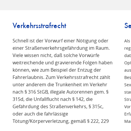
Verkehrsstrafrecht
Se
Schnell ist der Vorwurf einer Nötigung oder
Als
einer Straßenverkehrsgefährdung im Raum.
reg
Viele wissen nicht, daß solche Vorwürfe
n
dab
weitreichende und gravierende Folgen haben
Opf
können, wie zum Beispiel der Entzug der
aus
Fahrerlaubnis. Zum Verkehrsstrafrecht zählt
Bes
unter anderem die Trunkenheit im Verkehr
Sex
nach § 316 StGB, illegale Autorennen gem. §
sta
315d, die Unfallflucht nach § 142, die
Str
Gefährdung des Straßenverkehrs, § 315c,
Vor
oder auch die fahrlässige
Erf
Tötung/Körperverletzung, gemäß § 222, 229
Man