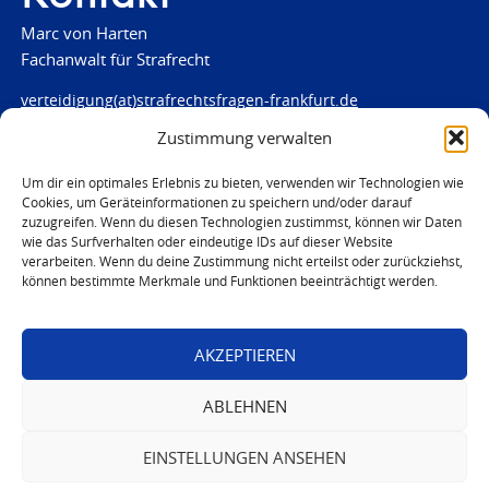
Marc von Harten
Fachanwalt für Strafrecht
verteidigung(at)strafrechtsfragen-frankfurt.de
Zustimmung verwalten
www.strafrechtsfragen-frankfurt.de
Louisenstraße 84
Um dir ein optimales Erlebnis zu bieten, verwenden wir Technologien wie
Cookies, um Geräteinformationen zu speichern und/oder darauf
61348 Bad Homburg
zuzugreifen. Wenn du diesen Technologien zustimmst, können wir Daten
Telefon:
06172 - 66 28 00
wie das Surfverhalten oder eindeutige IDs auf dieser Website
Telefax: 06172 - 66 28 01
verarbeiten. Wenn du deine Zustimmung nicht erteilst oder zurückziehst,
können bestimmte Merkmale und Funktionen beeinträchtigt werden.
In Notfällen
0171 - 691 67 67
AKZEPTIEREN
© 2026 Marc von Harten
ABLEHNEN
EINSTELLUNGEN ANSEHEN