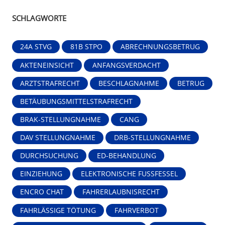
SCHLAGWORTE
24A STVG
81B STPO
ABRECHNUNGSBETRUG
AKTENEINSICHT
ANFANGSVERDACHT
ARZTSTRAFRECHT
BESCHLAGNAHME
BETRUG
BETÄUBUNGSMITTELSTRAFRECHT
BRAK-STELLUNGNAHME
CANG
DAV STELLUNGNAHME
DRB-STELLUNGNAHME
DURCHSUCHUNG
ED-BEHANDLUNG
EINZIEHUNG
ELEKTRONISCHE FUSSFESSEL
ENCRO CHAT
FAHRERLAUBNISRECHT
FAHRLÄSSIGE TÖTUNG
FAHRVERBOT