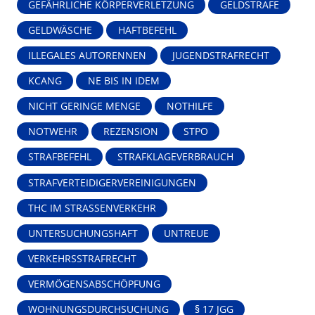
GEFÄHRLICHE KÖRPERVERLETZUNG
GELDSTRAFE
GELDWÄSCHE
HAFTBEFEHL
ILLEGALES AUTORENNEN
JUGENDSTRAFRECHT
KCANG
NE BIS IN IDEM
NICHT GERINGE MENGE
NOTHILFE
NOTWEHR
REZENSION
STPO
STRAFBEFEHL
STRAFKLAGEVERBRAUCH
STRAFVERTEIDIGERVEREINIGUNGEN
THC IM STRASSENVERKEHR
UNTERSUCHUNGSHAFT
UNTREUE
VERKEHRSSTRAFRECHT
VERMÖGENSABSCHÖPFUNG
WOHNUNGSDURCHSUCHUNG
§ 17 JGG