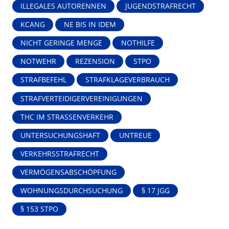
ILLEGALES AUTORENNEN
JUGENDSTRAFRECHT
KCANG
NE BIS IN IDEM
NICHT GERINGE MENGE
NOTHILFE
NOTWEHR
REZENSION
STPO
STRAFBEFEHL
STRAFKLAGEVERBRAUCH
STRAFVERTEIDIGERVEREINIGUNGEN
THC IM STRASSENVERKEHR
UNTERSUCHUNGSHAFT
UNTREUE
VERKEHRSSTRAFRECHT
VERMÖGENSABSCHÖPFUNG
WOHNUNGSDURCHSUCHUNG
§ 17 JGG
§ 153 STPO