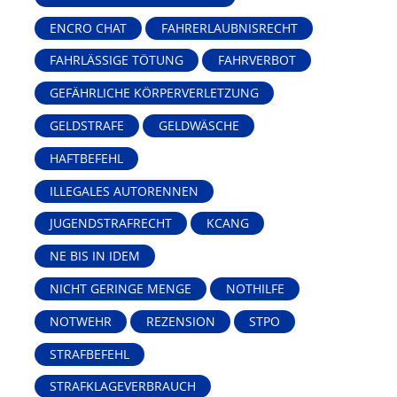
ENCRO CHAT
FAHRERLAUBNISRECHT
FAHRLÄSSIGE TÖTUNG
FAHRVERBOT
GEFÄHRLICHE KÖRPERVERLETZUNG
GELDSTRAFE
GELDWÄSCHE
HAFTBEFEHL
ILLEGALES AUTORENNEN
JUGENDSTRAFRECHT
KCANG
NE BIS IN IDEM
NICHT GERINGE MENGE
NOTHILFE
NOTWEHR
REZENSION
STPO
STRAFBEFEHL
STRAFKLAGEVERBRAUCH