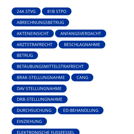
24A STVG
81B STPO
ABRECHNUNGSBETRUG
AKTENEINSICHT
ANFANGSVERDACHT
ARZTSTRAFRECHT
BESCHLAGNAHME
BETRUG
BETÄUBUNGSMITTELSTRAFRECHT
BRAK-STELLUNGNAHME
CANG
DAV STELLUNGNAHME
DRB-STELLUNGNAHME
DURCHSUCHUNG
ED-BEHANDLUNG
EINZIEHUNG
ELEKTRONISCHE FUSSFESSEL