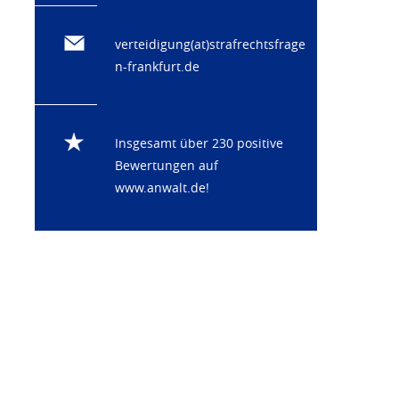
verteidigung(at)strafrechtsfrage
n-frankfurt.de
Insgesamt über 230 positive
Bewertungen auf
www.anwalt.de
!