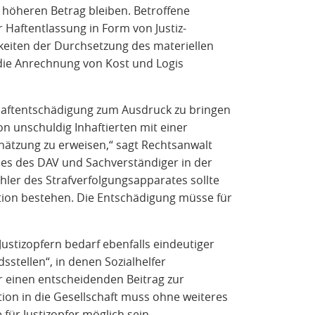
m höheren Betrag bleiben. Betroffene
 Haftentlassung in Form von Justiz-
eiten der Durchsetzung des materiellen
 die Anrechnung von Kost und Logis
r Haftentschädigung zum Ausdruck zu bringen
on unschuldig Inhaftierten mit einer
hätzung zu erweisen,“ sagt Rechtsanwalt
ses des DAV und Sachverständiger in der
hler des Strafverfolgungsapparates sollte
ation bestehen. Die Entschädigung müsse für
Justizopfern bedarf ebenfalls eindeutiger
stellen“, in denen Sozialhelfer
r einen entscheidenden Beitrag zur
ration in die Gesellschaft muss ohne weiteres
für Justizopfer möglich sein.