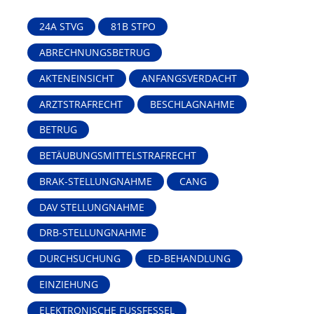
24A STVG
81B STPO
ABRECHNUNGSBETRUG
AKTENEINSICHT
ANFANGSVERDACHT
ARZTSTRAFRECHT
BESCHLAGNAHME
BETRUG
BETÄUBUNGSMITTELSTRAFRECHT
BRAK-STELLUNGNAHME
CANG
DAV STELLUNGNAHME
DRB-STELLUNGNAHME
DURCHSUCHUNG
ED-BEHANDLUNG
EINZIEHUNG
ELEKTRONISCHE FUSSFESSEL