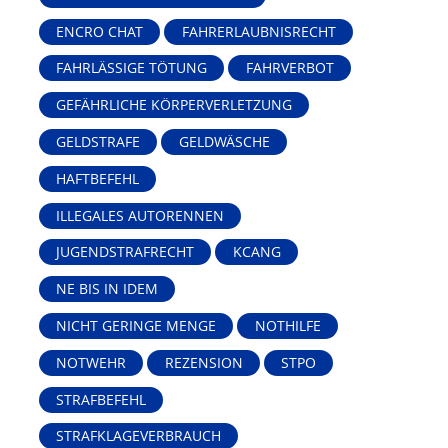
ENCRO CHAT
FAHRERLAUBNISRECHT
FAHRLÄSSIGE TÖTUNG
FAHRVERBOT
GEFÄHRLICHE KÖRPERVERLETZUNG
GELDSTRAFE
GELDWÄSCHE
HAFTBEFEHL
ILLEGALES AUTORENNEN
JUGENDSTRAFRECHT
KCANG
NE BIS IN IDEM
NICHT GERINGE MENGE
NOTHILFE
NOTWEHR
REZENSION
STPO
STRAFBEFEHL
STRAFKLAGEVERBRAUCH