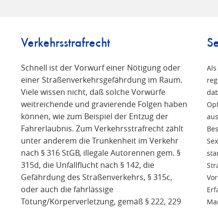
Verkehrsstrafrecht
Se
Schnell ist der Vorwurf einer Nötigung oder
Als
einer Straßenverkehrsgefährdung im Raum.
reg
Viele wissen nicht, daß solche Vorwürfe
n
dab
weitreichende und gravierende Folgen haben
Opf
können, wie zum Beispiel der Entzug der
aus
Fahrerlaubnis. Zum Verkehrsstrafrecht zählt
Bes
unter anderem die Trunkenheit im Verkehr
Sex
nach § 316 StGB, illegale Autorennen gem. §
sta
315d, die Unfallflucht nach § 142, die
Str
Gefährdung des Straßenverkehrs, § 315c,
Vor
oder auch die fahrlässige
Erf
Tötung/Körperverletzung, gemäß § 222, 229
Man