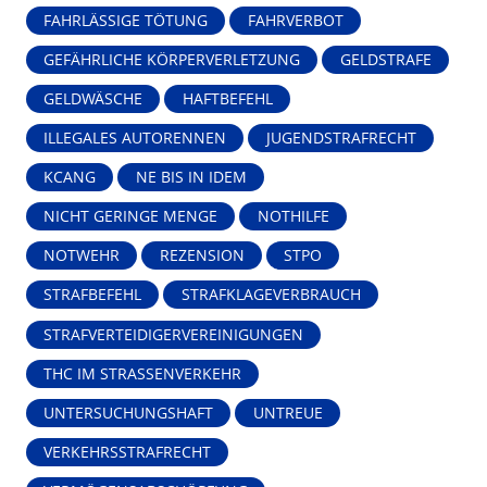
FAHRLÄSSIGE TÖTUNG
FAHRVERBOT
GEFÄHRLICHE KÖRPERVERLETZUNG
GELDSTRAFE
GELDWÄSCHE
HAFTBEFEHL
ILLEGALES AUTORENNEN
JUGENDSTRAFRECHT
KCANG
NE BIS IN IDEM
NICHT GERINGE MENGE
NOTHILFE
NOTWEHR
REZENSION
STPO
STRAFBEFEHL
STRAFKLAGEVERBRAUCH
STRAFVERTEIDIGERVEREINIGUNGEN
THC IM STRASSENVERKEHR
UNTERSUCHUNGSHAFT
UNTREUE
VERKEHRSSTRAFRECHT