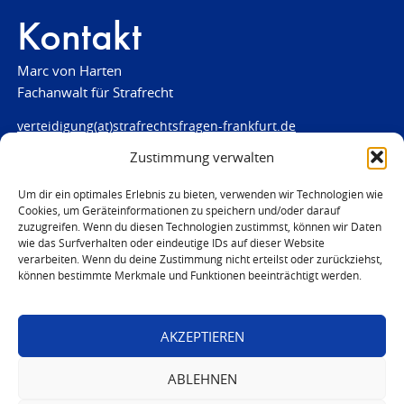
Kontakt
Marc von Harten
Fachanwalt für Strafrecht
verteidigung(at)strafrechtsfragen-frankfurt.de
Zustimmung verwalten
www.strafrechtsfragen-frankfurt.de
Louisenstraße 84
Um dir ein optimales Erlebnis zu bieten, verwenden wir Technologien wie
Cookies, um Geräteinformationen zu speichern und/oder darauf
61348 Bad Homburg
zuzugreifen. Wenn du diesen Technologien zustimmst, können wir Daten
Telefon:
06172 - 66 28 00
wie das Surfverhalten oder eindeutige IDs auf dieser Website
Telefax: 06172 - 66 28 01
verarbeiten. Wenn du deine Zustimmung nicht erteilst oder zurückziehst,
können bestimmte Merkmale und Funktionen beeinträchtigt werden.
In Notfällen
0171 - 691 67 67
AKZEPTIEREN
© 2026 Marc von Harten
ABLEHNEN