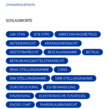
Umweltstrafrecht
SCHLAGWORTE
24A STVG
81B STPO
ABRECHNUNGSBETRUG
AKTENEINSICHT
ANFANGSVERDACHT
ARZTSTRAFRECHT
BESCHLAGNAHME
BETRUG
BETÄUBUNGSMITTELSTRAFRECHT
BRAK-STELLUNGNAHME
CANG
DAV STELLUNGNAHME
DRB-STELLUNGNAHME
DURCHSUCHUNG
ED-BEHANDLUNG
EINZIEHUNG
ELEKTRONISCHE FUSSFESSEL
ENCRO CHAT
FAHRERLAUBNISRECHT