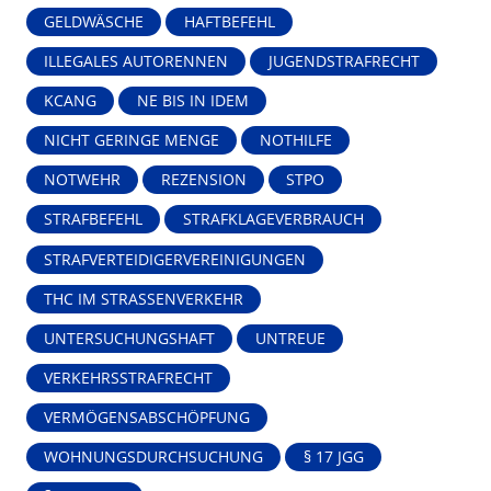
GELDWÄSCHE
HAFTBEFEHL
ILLEGALES AUTORENNEN
JUGENDSTRAFRECHT
KCANG
NE BIS IN IDEM
NICHT GERINGE MENGE
NOTHILFE
NOTWEHR
REZENSION
STPO
STRAFBEFEHL
STRAFKLAGEVERBRAUCH
STRAFVERTEIDIGERVEREINIGUNGEN
THC IM STRASSENVERKEHR
UNTERSUCHUNGSHAFT
UNTREUE
VERKEHRSSTRAFRECHT
VERMÖGENSABSCHÖPFUNG
WOHNUNGSDURCHSUCHUNG
§ 17 JGG