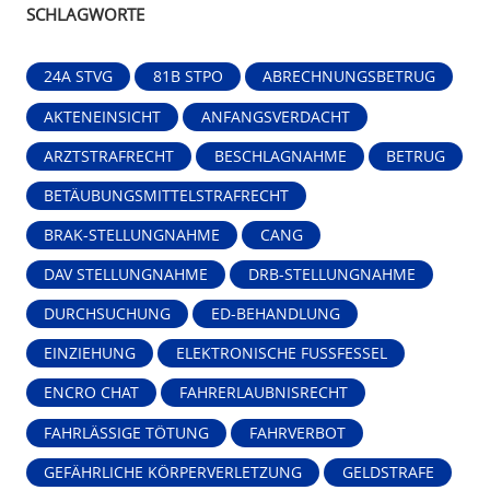
SCHLAGWORTE
24A STVG
81B STPO
ABRECHNUNGSBETRUG
AKTENEINSICHT
ANFANGSVERDACHT
ARZTSTRAFRECHT
BESCHLAGNAHME
BETRUG
BETÄUBUNGSMITTELSTRAFRECHT
BRAK-STELLUNGNAHME
CANG
DAV STELLUNGNAHME
DRB-STELLUNGNAHME
DURCHSUCHUNG
ED-BEHANDLUNG
EINZIEHUNG
ELEKTRONISCHE FUSSFESSEL
ENCRO CHAT
FAHRERLAUBNISRECHT
FAHRLÄSSIGE TÖTUNG
FAHRVERBOT
GEFÄHRLICHE KÖRPERVERLETZUNG
GELDSTRAFE