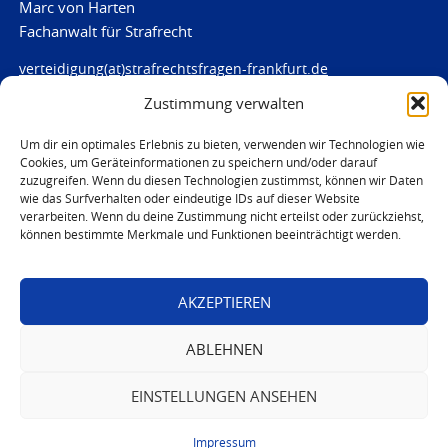
Marc von Harten
Fachanwalt für Strafrecht
verteidigung(at)strafrechtsfragen-frankfurt.de
Zustimmung verwalten
www.strafrechtsfragen-frankfurt.de
Louisenstraße 84
Um dir ein optimales Erlebnis zu bieten, verwenden wir Technologien wie
Cookies, um Geräteinformationen zu speichern und/oder darauf
61348 Bad Homburg
zuzugreifen. Wenn du diesen Technologien zustimmst, können wir Daten
Telefon:
06172 - 66 28 00
wie das Surfverhalten oder eindeutige IDs auf dieser Website
Telefax: 06172 - 66 28 01
verarbeiten. Wenn du deine Zustimmung nicht erteilst oder zurückziehst,
können bestimmte Merkmale und Funktionen beeinträchtigt werden.
In Notfällen
0171 - 691 67 67
AKZEPTIEREN
© 2026 Marc von Harten
ABLEHNEN
EINSTELLUNGEN ANSEHEN
Impressum