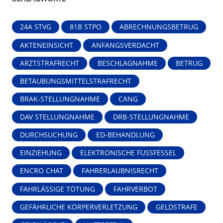
24A STVG
81B STPO
ABRECHNUNGSBETRUG
AKTENEINSICHT
ANFANGSVERDACHT
ARZTSTRAFRECHT
BESCHLAGNAHME
BETRUG
BETÄUBUNGSMITTELSTRAFRECHT
BRAK-STELLUNGNAHME
CANG
DAV STELLUNGNAHME
DRB-STELLUNGNAHME
DURCHSUCHUNG
ED-BEHANDLUNG
EINZIEHUNG
ELEKTRONISCHE FUSSFESSEL
ENCRO CHAT
FAHRERLAUBNISRECHT
FAHRLÄSSIGE TÖTUNG
FAHRVERBOT
GEFÄHRLICHE KÖRPERVERLETZUNG
GELDSTRAFE