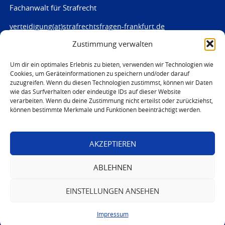
Fachanwalt für Strafrecht
verteidigung(at)strafrechtsfragen-frankfurt.de
Zustimmung verwalten
www.strafrechtsfragen-frankfurt.de
Louisenstraße 84
Um dir ein optimales Erlebnis zu bieten, verwenden wir Technologien wie
Cookies, um Geräteinformationen zu speichern und/oder darauf
61348 Bad Homburg
zuzugreifen. Wenn du diesen Technologien zustimmst, können wir Daten
Telefon:
06172 - 66 28 00
wie das Surfverhalten oder eindeutige IDs auf dieser Website
Telefax: 06172 - 66 28 01
verarbeiten. Wenn du deine Zustimmung nicht erteilst oder zurückziehst,
können bestimmte Merkmale und Funktionen beeinträchtigt werden.
In Notfällen
0171 - 691 67 67
AKZEPTIEREN
© 2026 Marc von Harten
ABLEHNEN
EINSTELLUNGEN ANSEHEN
Impressum