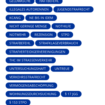
GELDWÄSCHE
HAFTBEFEHL
ILLEGALES AUTORENNEN
JUGENDSTRAFRECHT
KCANG
NE BIS IN IDEM
NICHT GERINGE MENGE
NOTHILFE
NOTWEHR
REZENSION
STPO
STRAFBEFEHL
STRAFKLAGEVERBRAUCH
STRAFVERTEIDIGERVEREINIGUNGEN
THC IM STRASSENVERKEHR
UNTERSUCHUNGSHAFT
UNTREUE
VERKEHRSSTRAFRECHT
VERMÖGENSABSCHÖPFUNG
WOHNUNGSDURCHSUCHUNG
§ 17 JGG
§ 153 STPO