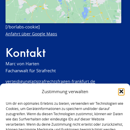
[/borlabs-cookie]
Anfahrt über Google Maps
Kontakt
Marc von Harten
Fachanwalt für Strafrecht
verteidigung(at)strafrechtsfragen-frankfurt.de
Zustimmung verwalten
www.strafrechtsfragen-frankfurt.de
Louisenstraße 84
Um dir ein optimales Erlebnis zu bieten, verwenden wir Technologien wie
Cookies, um Geräteinformationen zu speichern und/oder darauf
61348 Bad Homburg
zuzugreifen. Wenn du diesen Technologien zustimmst, können wir Daten
Telefon:
06172 - 66 28 00
wie das Surfverhalten oder eindeutige IDs auf dieser Website
Telefax: 06172 - 66 28 01
verarbeiten. Wenn du deine Zustimmung nicht erteilst oder zurückziehst,
können bestimmte Merkmale und Funktionen beeinträchtigt werden.