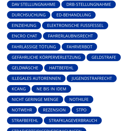
DAV STELLUNGNAHME
DRB-STELLUNGNAHME
DURCHSUCHUNG
ED-BEHANDLUNG
EINZIEHUNG
ELEKTRONISCHE FUSSFESSEL
ENCRO CHAT
FAHRERLAUBNISRECHT
FAHRLÄSSIGE TÖTUNG
FAHRVERBOT
GEFÄHRLICHE KÖRPERVERLETZUNG
GELDSTRAFE
GELDWÄSCHE
HAFTBEFEHL
ILLEGALES AUTORENNEN
JUGENDSTRAFRECHT
KCANG
NE BIS IN IDEM
NICHT GERINGE MENGE
NOTHILFE
NOTWEHR
REZENSION
STPO
STRAFBEFEHL
STRAFKLAGEVERBRAUCH