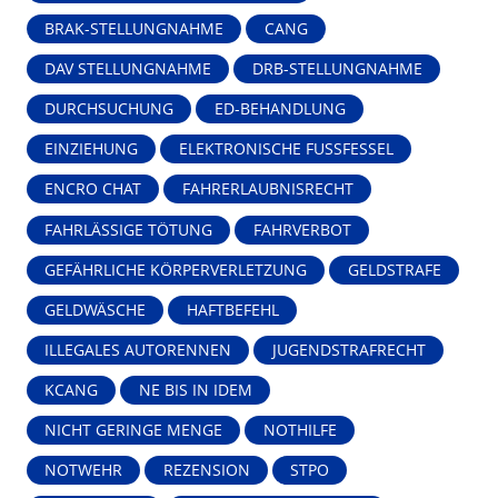
BRAK-STELLUNGNAHME
CANG
DAV STELLUNGNAHME
DRB-STELLUNGNAHME
DURCHSUCHUNG
ED-BEHANDLUNG
EINZIEHUNG
ELEKTRONISCHE FUSSFESSEL
ENCRO CHAT
FAHRERLAUBNISRECHT
FAHRLÄSSIGE TÖTUNG
FAHRVERBOT
GEFÄHRLICHE KÖRPERVERLETZUNG
GELDSTRAFE
GELDWÄSCHE
HAFTBEFEHL
ILLEGALES AUTORENNEN
JUGENDSTRAFRECHT
KCANG
NE BIS IN IDEM
NICHT GERINGE MENGE
NOTHILFE
NOTWEHR
REZENSION
STPO