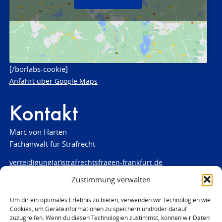
[/borlabs-cookie]
Anfahrt über Google Maps
Kontakt
Marc von Harten
Fachanwalt für Strafrecht
verteidigung(at)strafrechtsfragen-frankfurt.de
Zustimmung verwalten
www.strafrechtsfragen-frankfurt.de
Louisenstraße 84
Um dir ein optimales Erlebnis zu bieten, verwenden wir Technologien wie
Cookies, um Geräteinformationen zu speichern und/oder darauf
61348 Bad Homburg
zuzugreifen. Wenn du diesen Technologien zustimmst, können wir Daten